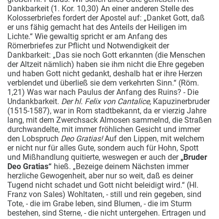
Dankbarkeit (1. Kor. 10,30) An einer anderen Stelle des
Kolosserbriefes fordert der Apostel auf: „Danket Gott, daß
er uns fähig gemacht hat des Anteils der Heiligen im
Lichte.“
Wie gewaltig spricht er am Anfang des
Römerbriefes zur Pflicht und Notwendigkeit der
Dankbarkeit: „Das sie noch Gott erkannten (die Menschen
der Altzeit nämlich) haben sie ihm nicht die Ehre gegeben
und haben Gott nicht gedankt, deshalb hat er ihre Herzen
verblendet und überließ sie dem verkehrten Sinn.“ (Röm.
1,21) Was war nach Paulus der Anfang des Ruins? - Die
Undankbarkeit.
Der hl. Felix von Cantalice,
Kapuzinerbruder
(1515-1587), war in Rom stadtbekannt, da er vierzig Jahre
lang, mit dem Zwerchsack Almosen sammelnd, die Straßen
durchwandelte, mit immer fröhlichen Gesicht und immer
den Lobspruch
Deo Gratias!
Auf den Lippen, mit welchem
er nicht nur für alles Gute, sondern auch für Hohn, Spott
und Mißhandlung quitierte, weswegen er auch der
„Bruder
Deo Gratias“
hieß. „Bezeige deinem Nächsten immer
herzliche Gewogenheit, aber nur so weit, daß es deiner
Tugend nicht schadet und Gott nicht beleidigt wird.“ (Hl.
Franz von Sales) Wohltaten, - still und rein gegeben, sind
Tote, - die im Grabe leben, sind Blumen, - die im Sturm
bestehen, sind Sterne, - die nicht untergehen. Ertragen und