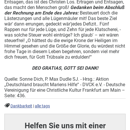
Entsagen, das ist des Christen Los. Ertragen und Entsagen,
das macht den Menschen groß!
Gedanken beim Abschluß
der Rechnung am Ende des Jahres:
Besteuert doch die
Lästerzungen und alle Lügenmäuler mit! Das beste Ziel
wär' dann errungen, gedeckt wär'jedes Defizit.. Fünf
Rappen nur für jede Lüge, und Zehn für jede Klatscherei, -
was solche Steuer wohl eintrüge? Ich glaub' – wir wären
steuerfrei! „O hättest du die ewige Krone der Heiligen im
Himmel gesehen und die Größe der Glorie, du würdest nicht
frohe Tage in diesem Leben begehren, sondern viel mehr
dich freuen, für Gott Trübsale zu erdulden!“
DEO GRATIAS, GOTT SEI DANK!
Quelle: Sonne Dich, P. Max Dudle SJ. - Hrsg.: Aktion
„Deutschland braucht Mariens Hilfe“ - DVCK e.V. - Deutsche
Vereinigung für eine Christliche Kultur Frankfurt am Main –
Seite: 436.
Dankbarkeit
|
alle tags
Helfen Sie uns mit einer