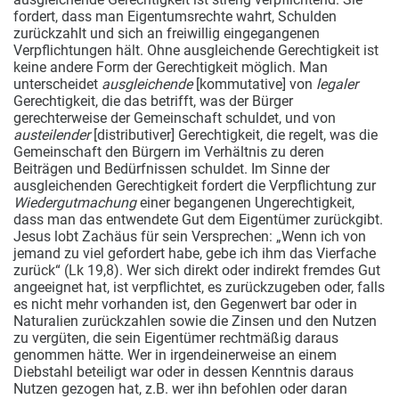
fordert, dass man Eigentumsrechte wahrt, Schulden
zurückzahlt und sich an freiwillig eingegangenen
Verpflichtungen hält. Ohne ausgleichende Gerechtigkeit ist
keine andere Form der Gerechtigkeit möglich. Man
unterscheidet
ausgleichende
[kommutative] von
legaler
Gerechtigkeit, die das betrifft, was der Bürger
gerechterweise der Gemeinschaft schuldet, und von
austeilender
[distributiver] Gerechtigkeit, die regelt, was die
Gemeinschaft den Bürgern im Verhältnis zu deren
Beiträgen und Bedürfnissen schuldet. Im Sinne der
ausgleichenden Gerechtigkeit fordert die Verpflichtung zur
Wiedergutmachung
einer begangenen Ungerechtigkeit,
dass man das entwendete Gut dem Eigentümer zurückgibt.
Jesus lobt Zachäus für sein Versprechen: „Wenn ich von
jemand zu viel gefordert habe, gebe ich ihm das Vierfache
zurück“ (Lk 19,8). Wer sich direkt oder indirekt fremdes Gut
angeeignet hat, ist verpflichtet, es zurückzugeben oder, falls
es nicht mehr vorhanden ist, den Gegenwert bar oder in
Naturalien zurückzahlen sowie die Zinsen und den Nutzen
zu vergüten, die sein Eigentümer rechtmäßig daraus
genommen hätte. Wer in irgendeinerweise an einem
Diebstahl beteiligt war oder in dessen Kenntnis daraus
Nutzen gezogen hat, z.B. wer ihn befohlen oder daran