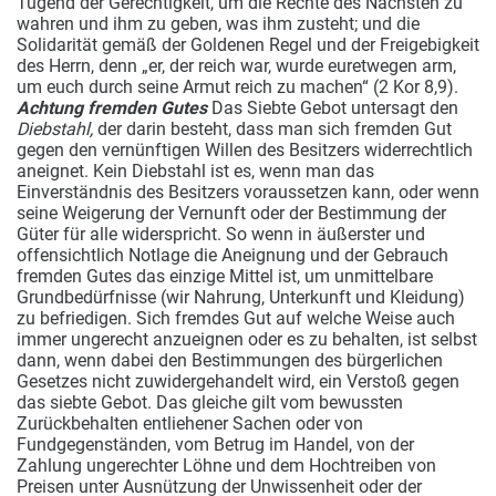
Tugend der Gerechtigkeit, um die Rechte des Nächsten zu
wahren und ihm zu geben, was ihm
zusteht; und die
Solidarität gemäß der Goldenen Regel und der Freigebigkeit
des Herrn, denn „er, der reich war, wurde euretwegen arm,
um euch durch seine Armut reich zu machen“ (2 Kor 8,9).
Achtung fremden Gutes
Das Siebte Gebot untersagt den
Diebstahl,
der darin besteht, dass man sich fremden Gut
gegen den vernünftigen Willen des Besitzers widerrechtlich
aneignet. Kein Diebstahl ist es, wenn man das
Einverständnis des Besitzers voraussetzen kann, oder wenn
seine Weigerung der Vernunft oder der Bestimmung der
Güter für alle widerspricht. So wenn in äußerster und
offensichtlich Notlage die Aneignung und der Gebrauch
fremden Gutes das einzige Mittel ist, um unmittelbare
Grundbedürfnisse (wir Nahrung, Unterkunft und Kleidung)
zu befriedigen. Sich fremdes Gut auf welche Weise auch
immer ungerecht anzueignen oder es zu behalten, ist selbst
dann, wenn dabei den Bestimmungen des bürgerlichen
Gesetzes nicht zuwidergehandelt wird, ein Verstoß gegen
das siebte Gebot. Das gleiche gilt vom bewussten
Zurückbehalten entliehener Sachen oder von
Fundgegenständen, vom Betrug im Handel, von der
Zahlung ungerechter Löhne und dem Hochtreiben von
Preisen unter Ausnützung der Unwissenheit oder der