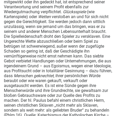
mitgewirkt oder ihn gedeckt hat, ist entsprechend seiner
Verantwortung und seinem Profit ebenfalls zur
Wiedergutmachung verpflichtet.
Glücksspiele
(wie
Kartenspiele) oder
Wetten
verstoßen an und für sich nicht
gegen die Gerechtigkeit. Sie werden jedoch dann sittlich
unzulässig, wenn sie jemand um das bringen, was er zu
seinem und anderer Menschen Lebensunterhalt braucht.
Die Spielleidenschaft droht den Spieler zu versklaven. Eine
Ungerechte Wette abzuschließen oder beim Spiel zu
betrügen ist schwerwiegend, außer wenn der zugefügte
Schaden so gering ist, daß der Geschädigte ihn
vernünftigerweise nicht ernst nehmen kann. Das siebte
Gebot verbietet Handlungen oder Unternehmungen, die aus
irgendeinem Grund – aus Egoismus, wegen einer Ideologie,
aus Profitsucht oder in totalitärer Gesinnung – dazu führen,
dass
Menschen geknechtet,
ihrer persönlichen Würde
beraubt oder wie waren gekauft, verkauft oder
ausgetauscht werden. Es ist eine Sünde gegen ihre
Menschenwürde und ihre Grundrechte, sie gewaltsam zur
bloßen Gebrauchsware oder zur Quelle des Profits zu
machen. Der hl. Paulus befahl einem christlichen Herrn,
seinen christlichen Sklaven „nicht mehr als Sklaven,
sondern als weit mehr: als geliebten Bruder“ zu behandeln
(Phlm 16). Quelle: Katechismus der Katholischen Kirche –