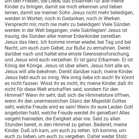
um
den Frieden, die Liebe, das Erbarmen für alle meine
Kinder zu bringen, damit sie mich erkennen und lieben
lernen, damit sie meinen Sohn Jesus nicht mehr beleidigen,
werden in Worten, noch in Gedanken, noch in Werken.
Versprecht mir, mich nie mehr zu beleidigen! Viele Sünden
werden in der Welt begangen, viele Sakrilegien! Jesus ist
traurig, die Sünden aller meiner Erdenkinder zerreißen
Jesus das Herz. Ich komme immer wieder, bei Tag und bei
Nacht, um euch zum Gebet, zur Buße zu ermahnen. Denkt
darüber nach und haltet eine ernste Gewissensforschung,
und Jesus wird euch verzeihen. Er ist ganz Erbarmen. Er ist
König der Könige. Jesus ist über allem, Jesus hört alle an,
Jesus will alle bekehren. Denkt darüber nach, meine Kinder.
Jesus liebt euch so innig. Wie innig liebe ich euch! Ihr könnt
es nicht fassen. Wisst ihr es nicht, ihr, meine Kinder, daß ihr
nicht für diese Welt erschaffen seid, sondern für den
Himmel? Wenn ihr seht, daß sich die Himmelstore öffnen,
wenn ihr den unermesslichen Glanz der Majestät Gottes
seht, welche Freude wird es sein! Wenn ihr eure Leiden Gott
angeboten habt, welche Freude werdet ihr genießen! Alles
vergeht hienieden, die Ewigkeit aber nie. Seid zu allen
Stunden bereit, in den Himmel zu gehen. Bedenkt, meine
Kinder. Daß ich kam, um euch zu retten. Ich komme, um
euch zu lieben, um euch zu vergeben. Daher weder Stolz