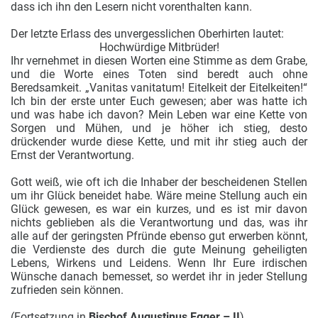
dass ich ihn den Lesern nicht vorenthalten kann.
Der letzte Erlass des unvergesslichen Oberhirten lautet:
Hochwürdige Mitbrüder!
Ihr vernehmet in diesen Worten eine Stimme as dem Grabe,
und die Worte eines Toten sind beredt auch ohne
Beredsamkeit. „Vanitas vanitatum! Eitelkeit der Eitelkeiten!“
Ich bin der erste unter Euch gewesen; aber was hatte ich
und was habe ich davon? Mein Leben war eine Kette von
Sorgen und Mühen, und je höher ich stieg, desto
drückender wurde diese Kette, und mit ihr stieg auch der
Ernst der Verantwortung.
Gott weiß, wie oft ich die Inhaber der bescheidenen Stellen
um ihr Glück beneidet habe. Wäre meine Stellung auch ein
Glück gewesen, es war ein kurzes, und es ist mir davon
nichts geblieben als die Verantwortung und das, was ihr
alle auf der geringsten Pfründe ebenso gut erwerben könnt,
die Verdienste des durch die gute Meinung geheiligten
Lebens, Wirkens und Leidens. Wenn Ihr Eure irdischen
Wünsche danach bemesset, so werdet ihr in jeder Stellung
zufrieden sein können.
(Fortsetzung in
Bischof Augustinus Egger – II
)