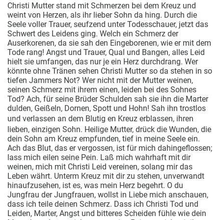
Christi Mutter stand mit Schmerzen bei dem Kreuz und
weint von Herzen, als ihr lieber Sohn da hing. Durch die
Seele voller Trauer, seufzend unter Todesschauer, jetzt das
Schwert des Leidens ging.
Welch ein Schmerz der
Auserkorenen, da sie sah den Eingeborenen, wie er mit dem
Tode rang! Angst und Trauer, Qual und Bangen, alles Leid
hielt sie umfangen, das nur je ein Herz durchdrang. Wer
könnte ohne Tränen sehen Christi Mutter so da stehen in so
tiefen Jammers Not? Wer nicht mit der Mutter weinen,
seinen Schmerz mit ihrem einen, leiden bei des Sohnes
Tod? Ach, für seine Brüder Schulden sah sie ihn die Marter
dulden, Geißeln, Dornen, Spott und Hohn! Sah ihn trostlos
und verlassen an dem Blutig
en Kreuz erblassen,
ihren
lieben, einzigen Sohn. Heilige Mutter, drück die Wunden, die
dein Sohn am Kreuz empfunden, tief in meine Seele ein.
Ach das Blut, das er vergossen, ist für mich dahingeflossen;
lass mich eilen seine Pein. Laß mich wahrhaft mit dir
weinen, mich mit Christi Leid vereinen, solang mir das
Leben währt. Unterm Kreuz mit dir zu stehen, unverwandt
hinaufzusehen, ist es, was mein Herz begehrt. O du
Jungfrau der Jungfrauen, wollst in Liebe mich anschauen,
dass ich teile deinen Schmerz. Dass ich Christi Tod und
Leiden, Marter, Angst und bitteres Scheiden fühle wie dein