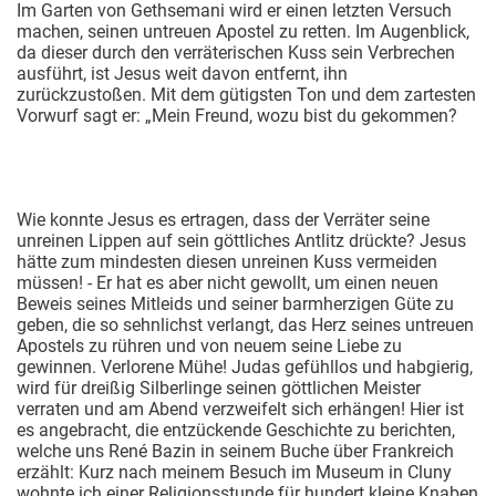
Im Garten von Gethsemani wird er einen letzten Versuch
machen, seinen untreuen Apostel zu retten. Im Augenblick,
da dieser durch den verräterischen Kuss sein Verbrechen
ausführt, ist Jesus weit davon entfernt, ihn
zurückzustoßen. Mit dem gütigsten Ton und dem zartesten
Vorwurf sagt er: „Mein Freund, wozu bist du gekommen?
Wie konnte Jesus es ertragen, dass der Verräter seine
unreinen Lippen auf sein göttliches Antlitz drückte? Jesus
hätte zum mindesten diesen unreinen Kuss vermeiden
müssen! - Er hat es aber nicht gewollt, um einen neuen
Beweis seines Mitleids und seiner barmherzigen Güte zu
geben, die so sehnlichst verlangt, das Herz seines untreuen
Apostels zu rühren und von neuem seine Liebe zu
gewinnen. Verlorene Mühe! Judas gefühllos und habgierig,
wird für dreißig Silberlinge seinen göttlichen Meister
verraten und am Abend verzweifelt sich erhängen! Hier ist
es angebracht, die entzückende Geschichte zu berichten,
welche uns René Bazin in seinem Buche über Frankreich
erzählt: Kurz nach meinem Besuch im Museum in Cluny
wohnte ich einer Religionsstunde für hundert kleine Knaben