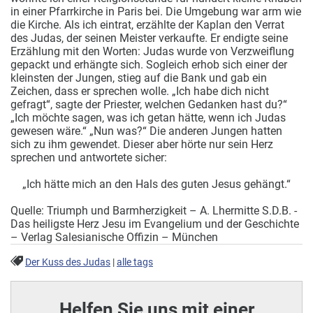
in einer Pfarrkirche in Paris bei. Die Umgebung war arm wie
die Kirche. Als ich eintrat, erzählte der Kaplan den Verrat
des Judas, der seinen Meister verkaufte. Er endigte seine
Erzählung mit den Worten: Judas wurde von Verzweiflung
gepackt und erhängte sich. Sogleich erhob sich einer der
kleinsten der Jungen, stieg auf die Bank und gab ein
Zeichen, dass er sprechen wolle. „Ich habe dich nicht
gefragt“, sagte der Priester, welchen Gedanken hast du?“
„Ich möchte sagen, was ich getan hätte, wenn ich Judas
gewesen wäre.“ „Nun was?“ Die anderen Jungen hatten
sich zu ihm gewendet. Dieser aber hörte nur sein Herz
sprechen und antwortete sicher:
„Ich hätte mich an den Hals des guten Jesus gehängt.“
Quelle: Triumph und Barmherzigkeit – A. Lhermitte S.D.B. -
Das heiligste Herz Jesu im Evangelium und der Geschichte
– Verlag Salesianische Offizin – München
Der Kuss des Judas
|
alle tags
Helfen Sie uns mit einer