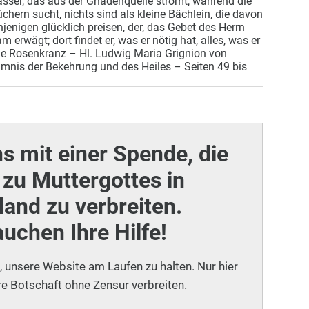
ser, das aus der Gnadenquelle strömt, während die
chern sucht, nichts sind als kleine Bächlein, die davon
jenigen glücklich preisen, der, das Gebet des Herrn
 erwägt; dort findet er, was er nötig hat, alles, was er
ge Rosenkranz – Hl. Ludwig Maria Grignion von
nis der Bekehrung und des Heiles – Seiten 49 bis
ns mit einer Spende, die
zu Muttergottes in
and zu verbreiten.
auchen Ihre Hilfe!
i, unsere Website am Laufen zu halten. Nur hier
e Botschaft ohne Zensur verbreiten.