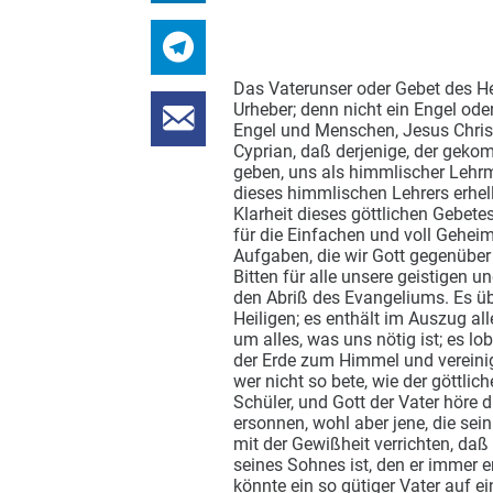
Das Vaterunser oder Gebet des H
Urheber; denn nicht ein Engel ode
Engel und Menschen, Jesus Christ
Cyprian, daß derjenige, der geko
geben, uns als himmlischer Lehrme
dieses himmlischen Lehrers erhellt
Klarheit dieses göttlichen Gebetes
für die Einfachen und voll Geheim
Aufgaben, die wir Gott gegenüber 
Bitten für alle unsere geistigen un
den Abriß des Evangeliums. Es ü
Heiligen; es enthält im Auszug al
um alles, was uns nötig ist; es lo
der Erde zum Himmel und vereinigt
wer nicht so bete, wie der göttlich
Schüler, und Gott der Vater höre d
ersonnen, wohl aber jene, die se
mit der Gewißheit verrichten, daß
seines Sohnes ist, den er immer e
könnte ein so gütiger Vater auf ei