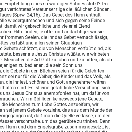
die Empfehlung eines so würdigen Sohnes stützt? Der
 gut verrichtetes Vaterunser tilge die läßlichen Sünden.
Tages (Sprw. 24,16). Das Gebet des Herrn enthält
 Fälle wiedergutmachen und sich gegen seine Feinde
ht, damit wir gebrechliche und vielerlei Elend
ere Hilfe finden, je öfter und andächtiger wir sie
ihr frommen Seelen, die ihr das Gebet vernachlässigt,
tes verfaßt und allen seinen Gläubigen
ene Gebete schätzet, die von Menschen verfaßt sind, als
tetste, besser als Jesus Christus wüßte, wie wir beten
er Menschen die Art Gott zu loben und zu bitten, als ob
rjenigen zu bedienen, die sein Sohn uns
n, die Gebete in den Büchern seien für die Gelehrten
z sei nur für die Weiber, die Kinder und das Volk, als
n, die ihr lest, schöner und Gott angenehmer wären
nthalten sind. Es ist eine gefährliche Versuchung, sich
as uns Jesus Christus anempfohlen hat, um dafür von
rauchen. Wir mißbilligen keineswegs jene Gebete,
m die Menschen zum Lobe Gottes anzueifern, wir
an sei jenem Gebete vorziehe, das aus dem Munde der
rgegangen ist; daß man die Quelle verlasse, um den
Wasser verschmähe, um das getrübte zu trinken. Denn
es Herrn und dem Engelsgruße zusammengesetzt, ist