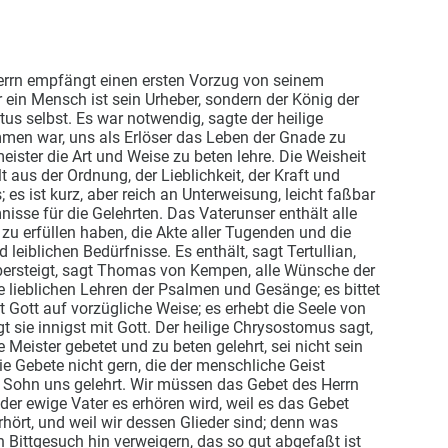
errn empfängt einen ersten Vorzug von seinem
r ein Mensch ist sein Urheber, sondern der König der
us selbst. Es war notwendig, sagte der heilige
mmen war, uns als Erlöser das Leben der Gnade zu
ister die Art und Weise zu beten lehre. Die Weisheit
 aus der Ordnung, der Lieblichkeit, der Kraft und
; es ist kurz, aber reich an Unterweisung, leicht faßbar
nisse für die Gelehrten. Das Vaterunser enthält alle
zu erfüllen haben, die Akte aller Tugenden und die
d leiblichen Bedürfnisse. Es enthält, sagt Tertullian,
bersteigt, sagt Thomas von Kempen, alle Wünsche der
le lieblichen Lehren der Psalmen und Gesänge; es bittet
bt Gott auf vorzügliche Weise; es erhebt die Seele von
 sie innigst mit Gott. Der heilige Chrysostomus sagt,
e Meister gebetet und zu beten gelehrt, sei nicht sein
ie Gebete nicht gern, die der menschliche Geist
in Sohn uns gelehrt. Wir müssen das Gebet des Herrn
 der ewige Vater es erhören wird, weil es das Gebet
rhört, und weil wir dessen Glieder sind; denn was
n Bittgesuch hin verweigern, das so gut abgefaßt ist