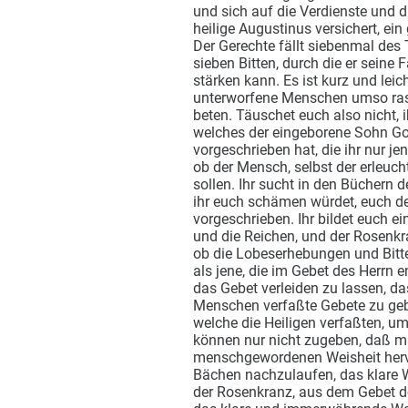
und sich auf die Verdienste und 
heilige Augustinus versichert, ein
Der Gerechte fällt siebenmal des 
sieben Bitten, durch die er seine
stärken kann. Es ist kurz und leic
unterworfene Menschen umso rasch
beten. Täuschet euch also nicht, 
welches der eingeborene Sohn Got
vorgeschrieben hat, die ihr nur j
ob der Mensch, selbst der erleuch
sollen. Ihr sucht in den Büchern d
ihr euch schämen würdet, euch de
vorgeschrieben. Ihr bildet euch ei
und die Reichen, und der Rosenkran
ob die Lobeserhebungen und Bitte
als jene, die im Gebet des Herrn e
das Gebet verleiden zu lassen, d
Menschen verfaßte Gebete zu geb
welche die Heiligen verfaßten, u
können nur nicht zugeben, daß m
menschgewordenen Weisheit hervo
Bächen nachzulaufen, das klare 
der Rosenkranz, aus dem Gebet d