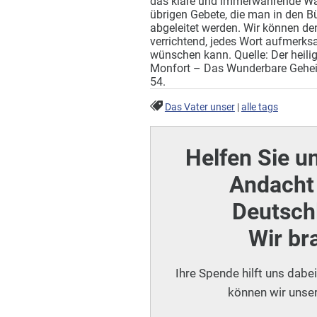
das klare und immerwährende Was
übrigen Gebete, die man in den Bü
abgeleitet werden. Wir können den
verrichtend, jedes Wort aufmerksam
wünschen kann. Quelle: Der heili
Monfort – Das Wunderbare Geheim
54.
Das Vater unser
|
alle tags
Helfen Sie u
Andacht 
Deutschl
Wir br
Ihre Spende hilft uns dabe
können wir unser