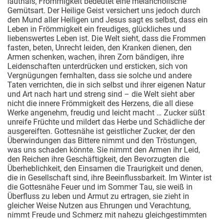
lauthals, Frömmigkeit bedeutet eine melancholische
Gemütsart. Der Heilige Geist versichert uns jedoch durch
den Mund aller Heiligen und Jesus sagt es selbst, dass ein
Leben in Frömmigkeit ein freudiges, glückliches und
liebenswertes Leben ist. Die Welt sieht, dass die Frommen
fasten, beten, Unrecht leiden, den Kranken dienen, den
Armen schenken, wachen, ihren Zorn bändigen, ihre
Leidenschaften unterdrücken und ersticken, sich von
Vergnügungen fernhalten, dass sie solche und andere
Taten verrichten, die in sich selbst und ihrer eigenen Natur
und Art nach hart und streng sind – die Welt sieht aber
nicht die innere Frömmigkeit des Herzens, die all diese
Werke angenehm, freudig und leicht macht … Zucker süßt
unreife Früchte und mildert das Herbe und Schädliche der
ausgereiften. Gottesnähe ist geistlicher Zucker, der den
Überwindungen das Bittere nimmt und den Tröstungen,
was uns schaden könnte. Sie nimmt den Armen ihr Leid,
den Reichen ihre Geschäftigkeit, den Bevorzugten die
Überheblichkeit, den Einsamen die Traurigkeit und denen,
die in Gesellschaft sind, ihre Beeinflussbarkeit. Im Winter ist
die Gottesnähe Feuer und im Sommer Tau, sie weiß in
Überfluss zu leben und Armut zu ertragen, sie zieht in
gleicher Weise Nutzen aus Ehrungen und Verachtung,
nimmt Freude und Schmerz mit nahezu gleichgestimmten