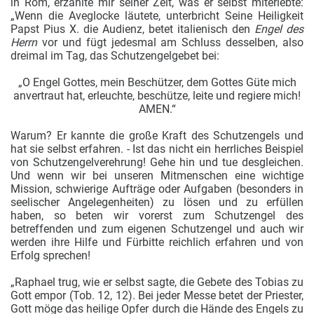
in Rom, erzählte mir seiner Zeit, was er selbst miterlebte:
„Wenn die Aveglocke läutete, unterbricht Seine Heiligkeit
Papst Pius X. die Audienz, betet italienisch den
Engel des
Herrn
vor und fügt jedesmal am Schluss desselben, also
dreimal im Tag, das Schutzengelgebet bei:
„O Engel Gottes, mein Beschützer, dem Gottes Güte mich
anvertraut hat, erleuchte, beschütze, leite und regiere mich!
AMEN.“
Warum? Er kannte die große Kraft des Schutzengels und
hat sie selbst erfahren. - Ist das nicht ein herrliches Beispiel
von Schutzengelverehrung! Gehe hin und tue desgleichen.
Und wenn wir bei unseren Mitmenschen eine wichtige
Mission, schwierige Aufträge oder Aufgaben (besonders in
seelischer Angelegenheiten) zu lösen und zu erfüllen
haben, so beten wir vorerst zum Schutzengel des
betreffenden und zum eigenen Schutzengel und auch wir
werden ihre Hilfe und Fürbitte reichlich erfahren und von
Erfolg sprechen!
„Raphael trug, wie er selbst sagte, die Gebete des Tobias zu
Gott empor (Tob. 12, 12). Bei jeder Messe betet der Priester,
Gott möge das heilige Opfer durch die Hände des Engels zu