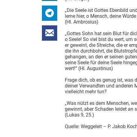
„Die Seele ist Gottes Ebenbild u
lerne hier, o Mensch, deine Würde
(Hl. Ambrosius)
„Gottes Sohn hat sein Blut für dic
o Seele! So viel bist du wert, um s
er geweint, die Streiche, die er e
die ihn durchbohrt, die Blutstropf
gehangen, an den er seinen guten
seine Seele für deine Seele hingege
wert!“ (Hl. Augustinus)
Frage dich, ob es genug ist, was 
deiner Verwandten und anderen M
vielleicht mehr tun?
„Was nützt es dem Menschen, wen
gewinnt, aber Schaden leidet an s
(Lukas 9, 25.)
Quelle: Weggeleit – P. Jakob Koch