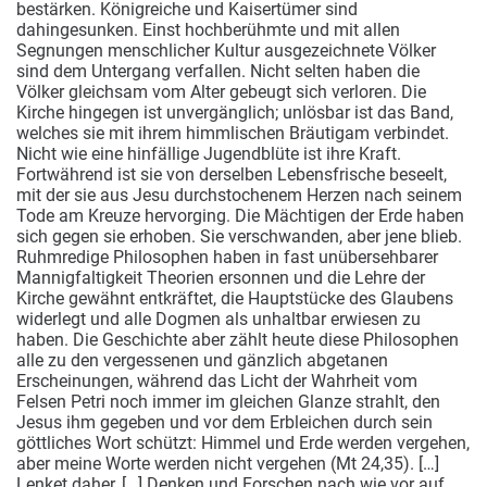
bestärken. Königreiche und Kaisertümer sind
dahingesunken. Einst hochberühmte und mit allen
Segnungen menschlicher Kultur ausgezeichnete Völker
sind dem Untergang verfallen. Nicht selten haben die
Völker gleichsam vom Alter gebeugt sich verloren. Die
Kirche hingegen ist unvergänglich; unlösbar ist das Band,
welches sie mit ihrem himmlischen Bräutigam verbindet.
Nicht wie eine hinfällige Jugendblüte ist ihre Kraft.
Fortwährend ist sie von derselben Lebensfrische beseelt,
mit der sie aus Jesu durchstochenem Herzen nach seinem
Tode am Kreuze hervorging. Die Mächtigen der Erde haben
sich gegen sie erhoben. Sie verschwanden, aber jene blieb.
Ruhmredige Philosophen haben in fast unübersehbarer
Mannigfaltigkeit Theorien ersonnen und die Lehre der
Kirche gewähnt entkräftet, die Hauptstücke des Glaubens
widerlegt und alle Dogmen als unhaltbar erwiesen zu
haben. Die Geschichte aber zählt heute diese Philosophen
alle zu den vergessenen und gänzlich abgetanen
Erscheinungen, während das Licht der Wahrheit vom
Felsen Petri noch immer im gleichen Glanze strahlt, den
Jesus ihm gegeben und vor dem Erbleichen durch sein
göttliches Wort schützt: Himmel und Erde werden vergehen,
aber meine Worte werden nicht vergehen (Mt 24,35). […]
Lenket daher, […] Denken und Forschen nach wie vor auf