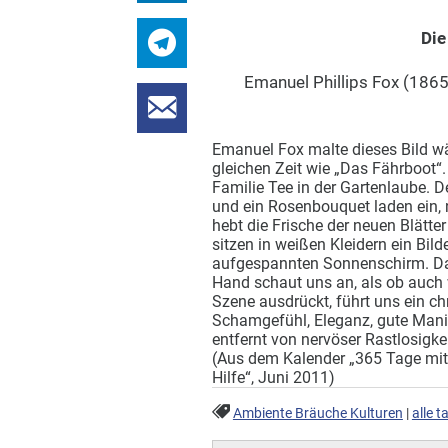
Die
Emanuel Phillips Fox (1865
Emanuel Fox malte dieses Bild wä
gleichen Zeit wie „Das Fährboot“.
Familie Tee in der Gartenlaube. D
und ein Rosenbouquet laden ein,
hebt die Frische der neuen Blätte
sitzen in weißen Kleidern ein Bil
aufgespannten Sonnenschirm. Das
Hand schaut uns an, als ob auch 
Szene ausdrückt, führt uns ein ch
Schamgefühl, Eleganz, gute Manier
entfernt von nervöser Rastlosigkei
(Aus dem Kalender „365 Tage mit
Hilfe“, Juni 2011)
Ambiente Bräuche Kulturen
|
alle t