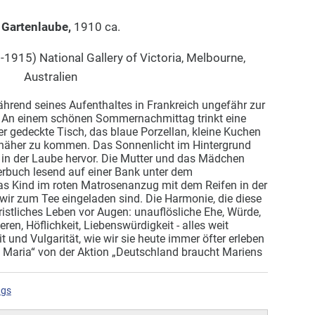
 Gartenlaube,
1910 ca.
-1915) National Gallery of Victoria, Melbourne,
Australien
hrend seines Aufenthaltes in Frankreich ungefähr zur
An einem schönen Sommernachmittag trinkt eine
er gedeckte Tisch, das blaue Porzellan, kleine Kuchen
 näher zu kommen. Das Sonnenlicht im Hintergrund
r in der Laube hervor. Die Mutter und das Mädchen
derbuch lesend auf einer Bank unter dem
 Kind im roten Matrosenanzug mit dem Reifen in der
wir zum Tee eingeladen sind. Die Harmonie, die diese
ristliches Leben vor Augen: unauflösliche Ehe, Würde,
en, Höflichkeit, Liebenswürdigkeit - alles weit
t und Vulgarität, wie wir sie heute immer öfter erleben
 Maria“ von der Aktion „Deutschland braucht Mariens
ags