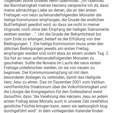
folgenden Worte unseres Herrn übermittelt: „Im Übermaß
der Barmherzigkeit meines
Herzens verspreche ich dir, dass
meine allmächtige Liebe an denen, die an den ersten
Freitagen von neun aufeinanderfolgenden Monaten die
heilige Kommunion empfangen, die Gnade der endlichen
Bußfertigkeit gewährt wird, so dass sie nicht in meiner
Ungnade, noch ohne den Empfang der heiligen Sakramente
sterben werden ...“. Um die Gnade der Beharrlichkeit bis
zum Ende zu erlangen, bedarf es der Erfüllung von drei
Bedingungen: 1. Die heilige Kommunion muss unter den
üblichen Bedingungen jeweils am ersten Freitag
empfangen werden und nicht etwa an einem andern Tag. 2.
Sie hat an neun aufeinanderfolgenden Monaten zu
geschehen. Sollte die Novene im Laufe der neun ersten
Freitage unterbrochen werden, ist sie von neuem zu
beginnen. Der Kommunionempfang ist mit dem
besonderen Anliegen zu verbinden, damit das Heiligste
Herz Jesu zu ehren. Das im Dezember 2001 vom Vatikan
veröffentlichte Direktorium über die Volksfrömmigkeit und
die Liturgie der Kongregation für den Gottesdienst weist
daraufhin, dass "die Verehrung des Herzens Jesu an jedem
ersten Freitag eines Monats auch in unserer Zeit zweifellos
geistliche Früchte bringen kann, wenn sie seelsorglich klug
durchgeführt wird". In dem vorliegenden Kalender finden