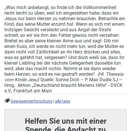
„Was mich anbelangt, so finde ich die Vollkommenheit
recht leicht zu üben, weil ich eingestehen habe, dass wir
Jesus nur beim Herzen zu nehmen brauchen. Betrachte ein
Kind, das seine Mutter erzürnt hat. Wenn es sich mit einem
trotzigen Gesicht versteckt und aus Angst der Strafe
schreit, so wir sie ihm den Fehler gewiss nicht verzeihen.
Breitet es aber seine kleinen Arme aus und sagt: Gib mir
einen Kuss, ich werde es nicht mehr tun, wird die Mutter es
dann nicht voll Zärtlichkeit an ihr Herz drücken und alles,
was es gefehlt hat, vergessen? Und doch weiß sie, dass ihr
kleiner Liebling bei der nächste Gelegenheit dasselbe tun
wird; aber das macht nichts. Nimmt er sie dann wieder
beim Herzen, so wird es nie gestraft werden“.
(Hl. Theresia
vom Kinde Jesu)
Quelle: Sonne Dich – P. Max Dudle SJ –
Hrsg.: Aktion „Deutschland braucht Mariens Hilfe“ - DVCK
e.V., Frankfurt am Main
Gewissenserforschung
|
alle tags
Helfen Sie uns mit einer
Spende, die Andacht zu