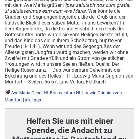
mit dem Ave Maria grüßen:
Ipsa salutabit nos cum gratia,
si salutaverimus eam cum Ave Maria
. Wer könnte die
Gnaden und Segnungen begreifen, die der Gruß und der
huldvolle Blick dieser süßen Mutter in uns bewirken? In
dem Augenblicke, da die heilige Elisabeth den Gruß der
Gottesmutter hörte, wurde sie vom Heiligen Geiste erfüllt,
und das Kind das sie in ihrem Schoße trug, hüpfte vor
Freude (Lk 1,41). Wenn wir und des Gegengrußes der
Allerseligsten Jungfrau würdig machen, werden wir ohne
Zweifel mit Gnade erfüllt und ein Strom von geistlichen
Tröstungen wird in unsere Seelen fließen. Quelle: Der
Heilige Rosenkranz – Das wunderbare Geheimnis der
Bekehrung und des Heiles – Hl. Ludwig Maria Grignion von
Monfort – Seiten: 66­ 67. Lins-Verlag, Feldkirch
Ave Maria
Gebet
Hl. Bonaventura
Hl. Ludwig Grignion von
Montfort
|
alle tags
Helfen Sie uns mit einer
Spende, die Andacht zu