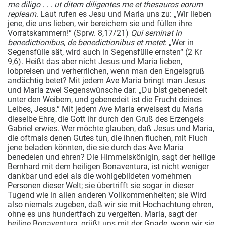
me diligo . . . ut ditem diligentes me et thesauros eorum
repleam
. Laut rufen es Jesu und Maria uns zu: „Wir lieben
jene, die uns lieben, wir bereichern sie und füllen ihre
Vorratskammern!“ (Sprw. 8,17/21)
Qui seminat in
benedictionibus, de benedictionibus et metet
: „Wer in
Segensfülle sät, wird auch in Segensfülle ernsten“ (2 Kr
9,6). Heißt das aber nicht Jesus und Maria lieben,
lobpreisen und verherrlichen, wenn man den Engelsgruß
andächtig betet? Mit jedem Ave Maria bringt man Jesus
und Maria zwei Segenswünsche dar. „Du bist gebenedeit
unter den Weibern, und gebenedeit ist die Frucht deines
Leibes, Jesus.“ Mit jedem Ave Maria erweisest du Maria
dieselbe Ehre, die Gott ihr durch den Gruß des Erzengels
Gabriel erwies. Wer möchte glauben, daß Jesus und Maria,
die oftmals denen Gutes tun, die ihnen fluchen, mit Fluch
jene beladen könnten, die sie durch das Ave Maria
benedeien und ehren? Die Himmelskönigin, sagt der heilige
Bernhard mit dem heiligen Bonaventura, ist nicht weniger
dankbar und edel als die wohlgebildeten vornehmen
Personen dieser Welt; sie übertrifft sie sogar in dieser
Tugend wie in allen anderen Vollkommenheiten; sie Wird
also niemals zugeben, daß wir sie mit Hochachtung ehren,
ohne es uns hundertfach zu vergelten. Maria, sagt der
heilige Bonaventura, grüßt uns mit der Gnade, wenn wir sie