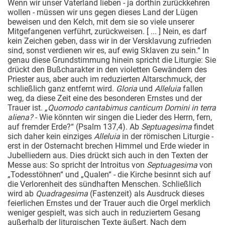
Wenn wir unser Vaterland lieben - ja dorthin zurückkehren
wollen - müssen wir uns gegen dieses Land der Lügen
beweisen und den Kelch, mit dem sie so viele unserer
Mitgefangenen verführt, zurückweisen. [ ... ] Nein, es darf
kein Zeichen geben, dass wir in der Versklavung zufrieden
sind, sonst verdienen wir es, auf ewig Sklaven zu sein.“ In
genau diese Grundstimmung hinein spricht die Liturgie: Sie
drückt den Bußcharakter in den violetten Gewändern des
Priester aus, aber auch im reduzierten Altarschmuck, der
schließlich ganz entfernt wird.
Gloria
und
Alleluia
fallen
weg, da diese Zeit eine des besonderen Ernstes und der
Trauer ist.
„Quomodo cantabimus canticum Domini in terra
aliena?
- Wie könnten wir singen die Lieder des Herrn, fern,
auf fremder Erde?“ (Psalm 137,4). Ab
Septuagesima
findet
sich daher kein einziges
Alleluia
in der römischen Liturgie -
erst in der Osternacht brechen Himmel und Erde wieder in
Jubelliedern aus. Dies drückt sich auch in den Texten der
Messe aus: So spricht der Introitus von
Septuagesima
von
„Todesstöhnen“ und „Qualen“ - die Kirche besinnt sich auf
die Verlorenheit des sündhaften Menschen. Schließlich
wird ab
Quadragesima
(Fastenzeit) als Ausdruck dieses
feierlichen Ernstes und der Trauer auch die Orgel merklich
weniger gespielt, was sich auch in reduziertem Gesang
außerhalb der liturgischen Texte äußert. Nach dem