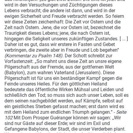
wird in den Versuchungen und Züchtigungen dieses
Lebens verbracht; die andere ist dann, und wird in der
ewigen Sicherheit und Freude verbracht werden. So feiern
wir diese Zeiten zeichenhaft: Die Zeit vor Ostern und die
Zeit nach Ostern. Jene, die vor Ostern ist, bezeichnet die
Traurigkeit dieses Lebens; jene, die nach Ostern ist,
hingegen die Seligkeit unseres zukünftigen Zustandes. [ ... ]
Daher ist es gut, dass wir erstere in Fasten und Gebet
verbringen, die zweite aber in Freude und Lob begehen“
(Kommentar zu Psalm 148)
. Der Schott schreibt zur
Vorfastenzeit: „So mahnt uns diese Zeit an unsre eigene
Pilgerschaft aus der Fremde, aus der gottfernen Welt
(Babylon), zum wahren Vaterland (Jerusalem). Diese
Pilgerschaft ist für uns ein beständiger Kampf gegen die
Feinde unseres Heiles. Für den göttlichen Heiland
bedeutete das öffentliche Wirken Mühsal und Leiden und
schließlich den Tod; so muss sich auch unser Leben, soll es
dem seinen nachgebildet werden, auf Kämpfe, selbst auf
ein geistliches Sterben gefasst machen; erst dann wird es
mit dem Heiland zum endlichen Triumph gelangen.“ -
Seite
102
Mit Dom Prosper Guéranger können wir sagen: „Wir
sind nur Gäste auf dieser Erde; wir sind im Exil und
Gefangene Babylons, der Stadt, die unser Verderben plant.