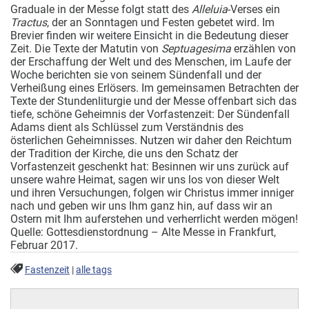
Graduale in der Messe folgt statt des
Alleluia
-Verses ein
Tractus
, der an Sonntagen und Festen gebetet wird. Im
Brevier finden wir weitere Einsicht in die Bedeutung dieser
Zeit. Die Texte der Matutin von
Septuagesima
erzählen von
der Erschaffung der Welt und des Menschen, im Laufe der
Woche berichten sie von seinem Sündenfall und der
Verheißung eines Erlösers. Im gemeinsamen Betrachten der
Texte der Stundenliturgie und der Messe offenbart sich das
tiefe, schöne Geheimnis der Vorfastenzeit: Der Sündenfall
Adams dient als Schlüssel zum Verständnis des
österlichen Geheimnisses. Nutzen wir daher den Reichtum
der Tradition der Kirche, die uns den Schatz der
Vorfastenzeit geschenkt hat: Besinnen wir uns zurück auf
unsere wahre Heimat, sagen wir uns los von dieser Welt
und ihren Versuchungen, folgen wir Christus immer inniger
nach und geben wir uns Ihm ganz hin, auf dass wir an
Ostern mit Ihm auferstehen und verherrlicht werden mögen!
Quelle: Gottesdienstordnung – Alte Messe in Frankfurt,
Februar 2017.
Fastenzeit
|
alle tags