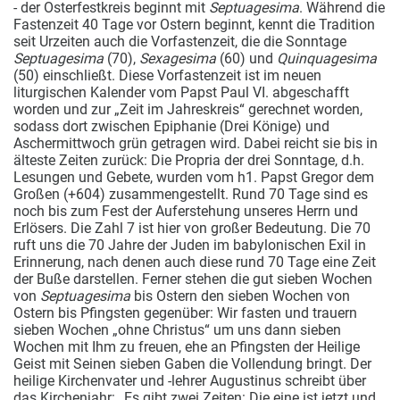
- der Osterfestkreis beginnt mit
Septuagesima
.
Während die
Fastenzeit 40 Tage vor Ostern beginnt, kennt die Tradition
seit Urzeiten auch die Vorfastenzeit, die die Sonntage
Septuagesima
(70),
Sexagesima
(60) und
Quinquagesima
(50) einschließt. Diese Vorfastenzeit ist im neuen
liturgischen Kalender vom Papst Paul VI. abgeschafft
worden und zur „Zeit im Jahreskreis“ gerechnet worden,
sodass dort zwischen Epiphanie (Drei Könige) und
Aschermittwoch grün getragen wird. Dabei reicht sie bis in
älteste Zeiten zurück: Die Propria der drei Sonntage, d.h.
Lesungen und Gebete, wurden vom h1. Papst Gregor dem
Großen (+604) zusammengestellt. Rund 70 Tage sind es
noch bis zum Fest der Auferstehung unseres Herrn und
Erlösers. Die Zahl 7 ist hier von großer Bedeutung. Die 70
ruft uns die 70 Jahre der Juden im babylonischen Exil in
Erinnerung, nach denen auch diese rund 70 Tage eine Zeit
der Buße darstellen. Ferner stehen die gut sieben Wochen
von
Septuagesima
bis Ostern den sieben Wochen von
Ostern bis Pfingsten gegenüber: Wir fasten und trauern
sieben Wochen „ohne Christus“ um uns dann sieben
Wochen mit Ihm zu freuen, ehe an Pfingsten der Heilige
Geist mit Seinen sieben Gaben die Vollendung bringt. Der
heilige Kirchenvater und -lehrer Augustinus schreibt über
das Kirchenjahr: „Es gibt zwei Zeiten: Die eine ist jetzt und