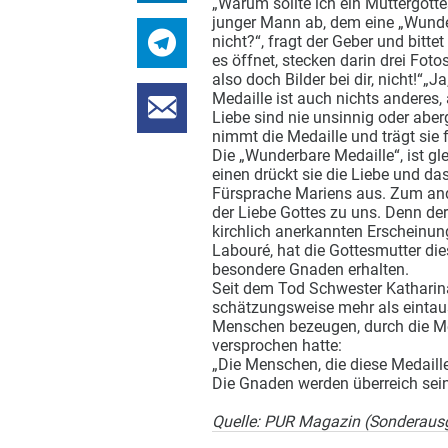
„Warum sollte ich ein Muttergotte
junger Mann ab, dem eine „Wunde
nicht?“, fragt der Geber und bitt
es öffnet, stecken darin drei Foto
also doch Bilder bei dir, nicht!“„J
Medaille ist auch nichts anderes, 
Liebe sind nie unsinnig oder abe
nimmt die Medaille und trägt sie 
Die „Wunderbare Medaille“, ist gl
einen drückt sie die Liebe und da
Fürsprache Mariens aus. Zum and
der Liebe Gottes zu uns. Denn de
kirchlich anerkannten Erscheinun
Labouré, hat die Gottesmutter dies
besondere Gnaden erhalten.
Seit dem Tod Schwester Katharin
schätzungsweise mehr als eintau
Menschen bezeugen, durch die Med
versprochen hatte:
„Die Menschen, die diese Medaill
Die Gnaden werden überreich sein 
Quelle: PUR Magazin (Sonderausg