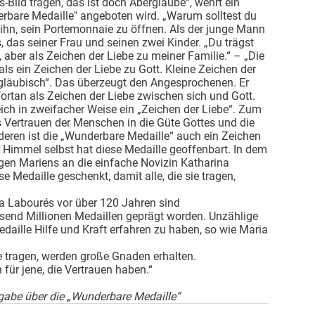
s-Bild tragen, das ist doch Aberglaube“, wehrt ein
rbare Medaille" angeboten wird. „Warum solltest du
et ihn, sein Portemonnaie zu öffnen. Als der junge Mann
s, das seiner Frau und seinen zwei Kinder. „Du trägst
a, aber als Zeichen der Liebe zu meiner Familie.“ – „Die
als ein Zeichen der Liebe zu Gott. Kleine Zeichen der
rgläubisch“. Das überzeugt den Angesprochenen. Er
fortan als Zeichen der Liebe zwischen sich und Gott.
eich in zweifacher Weise ein „Zeichen der Liebe“. Zum
s Vertrauen der Menschen in die Güte Gottes und die
eren ist die „Wunderbare Medaille“ auch ein Zeichen
r Himmel selbst hat diese Medaille geoffenbart. In dem
gen Mariens an die einfache Novizin Katharina
e Medaille geschenkt, damit alle, die sie tragen,
a Labourés vor über 120 Jahren sind
send Millionen Medaillen geprägt worden. Unzählige
aille Hilfe und Kraft erfahren zu haben, so wie Maria
e tragen, werden große Gnaden erhalten.
für jene, die Vertrauen haben.“
abe über die „Wunderbare Medaille“