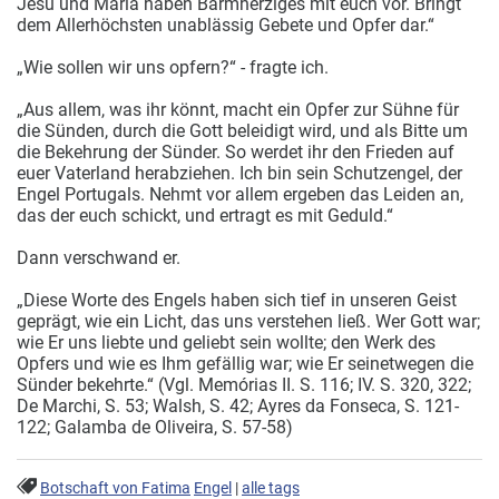
Jesu und Maria haben Barmherziges mit euch vor. Bringt
dem Allerhöchsten unablässig Gebete und Opfer dar.“
„Wie sollen wir uns opfern?“ - fragte ich.
„Aus allem, was ihr könnt, macht ein Opfer zur Sühne für
die Sünden, durch die Gott beleidigt wird, und als Bitte um
die Bekehrung der Sünder. So werdet ihr den Frieden auf
euer Vaterland herabziehen. Ich bin sein Schutzengel, der
Engel Portugals. Nehmt vor allem ergeben das Leiden an,
das der euch schickt, und ertragt es mit Geduld.“
Dann verschwand er.
„Diese Worte des Engels haben sich tief in unseren Geist
geprägt, wie ein Licht, das uns verstehen ließ. Wer Gott war;
wie Er uns liebte und geliebt sein wollte; den Werk des
Opfers und wie es Ihm gefällig war; wie Er seinetwegen die
Sünder bekehrte.“ (Vgl. Memórias II. S. 116; IV. S. 320, 322;
De Marchi, S. 53; Walsh, S. 42; Ayres da Fonseca, S. 121-
122; Galamba de Oliveira, S. 57-58)
Botschaft von Fatima
Engel
|
alle tags