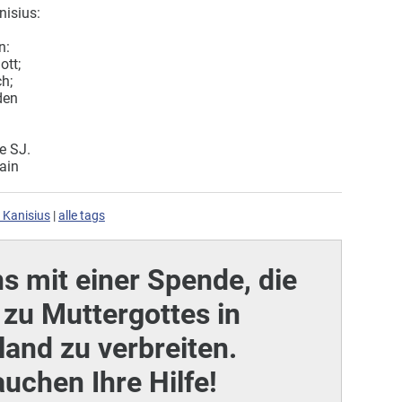
nisius:
n:
ott;
h;
den
e SJ.
ain
s Kanisius
|
alle tags
ns mit einer Spende, die
zu Muttergottes in
and zu verbreiten.
auchen Ihre Hilfe!