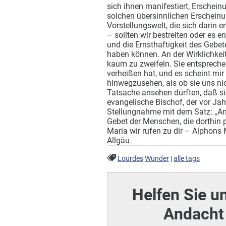
sich ihnen manifestiert, Erschein
solchen übersinnlichen Erscheinun
Vorstellungswelt, die sich darin e
– sollten wir bestreiten oder es 
und die Ernsthaftigkeit des Gebet
haben können. An der Wirklichkeit 
kaum zu zweifeln. Sie entspreche
verheißen hat, und es scheint mir
hinwegzusehen, als ob sie uns ni
Tatsache ansehen dürften, daß sic
evangelische Bischof, der vor Jah
Stellungnahme mit dem Satz: „An
Gebet der Menschen, die dorthin pi
Maria wir rufen zu dir – Alphons
Allgäu
Lourdes
Wunder
|
alle tags
Helfen Sie u
Andacht 