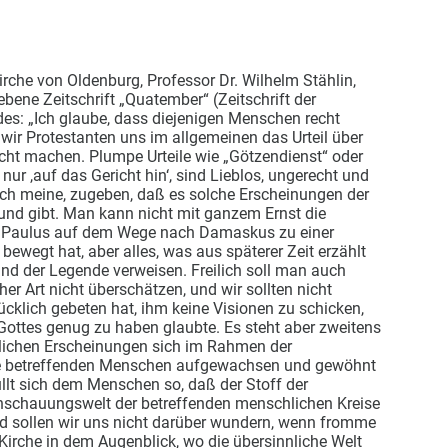
irche von Oldenburg, Professor Dr. Wilhelm Stählin,
bene Zeitschrift „Quatember“ (Zeitschrift der
es: „Ich glaube, dass diejenigen Menschen recht
wir Protestanten uns im allgemeinen das Urteil über
cht machen. Plumpe Urteile wie „Götzendienst“ oder
 nur ,auf das Gericht hin‘, sind Lieblos, ungerecht und
e ich meine, zugeben, daß es solche Erscheinungen der
und gibt. Man kann nicht mit ganzem Ernst die
ie Paulus auf dem Wege nach Damaskus zu einer
ewegt hat, aber alles, was aus späterer Zeit erzählt
und der Legende verweisen. Freilich soll man auch
er Art nicht überschätzen, und wir sollten nicht
cklich gebeten hat, ihm keine Visionen zu schicken,
Gottes genug zu haben glaubte. Es steht aber zweitens
nlichen Erscheinungen sich im Rahmen der
die betreffenden Menschen aufgewachsen und gewöhnt
üllt sich dem Menschen so, daß der Stoff der
Anschauungswelt der betreffenden menschlichen Kreise
 sollen wir uns nicht darüber wundern, wenn fromme
Kirche in dem Augenblick, wo die übersinnliche Welt