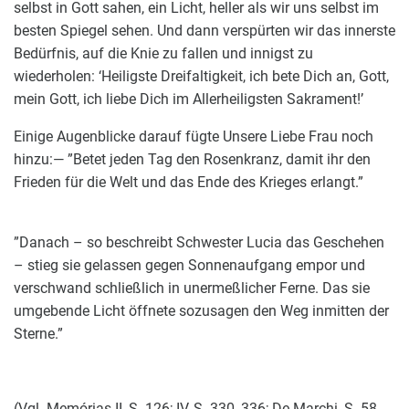
selbst in Gott sahen, ein Licht, heller als wir uns selbst im
besten Spiegel sehen. Und dann verspürten wir das innerste
Bedürfnis, auf die Knie zu fallen und innigst zu
wiederholen: ‘Heiligste Dreifaltigkeit, ich bete Dich an, Gott,
mein Gott, ich liebe Dich im Allerheiligsten Sakrament!’
Einige Augenblicke darauf fügte Unsere Liebe Frau noch
hinzu:— ”Betet jeden Tag den Rosenkranz, damit ihr den
Frieden für die Welt und das Ende des Krieges erlangt.”
”Danach – so beschreibt Schwester Lucia das Geschehen
– stieg sie gelassen gegen Sonnenaufgang empor und
verschwand schließlich in unermeßlicher Ferne. Das sie
umgebende Licht öffnete sozusagen den Weg inmitten der
Sterne.”
(Vgl. Memórias II, S. 126; IV, S. 330, 336; De Marchi, S. 58-