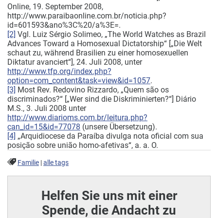
Online, 19. September 2008,
http://www.paraibaonline.com.br/noticia.php?
id=601593&ano%3C%20/a%3E=.
[2]
Vgl. Luiz Sérgio Solimeo, „The World Watches as Brazil
Advances Toward a Homosexual Dictatorship“ [„Die Welt
schaut zu, während Brasilien zu einer homosexuellen
Diktatur avanciert“], 24. Juli 2008, unter
http://www.tfp.org/index.php?
option=com_content&task=view&id=1057
.
[3]
Most Rev. Redovino Rizzardo, „Quem são os
discriminados?“ [„Wer sind die Diskriminierten?“] Diário
M.S., 3. Juli 2008 unter
http://www.diarioms.com.br/leitura.php?
can_id=15&id=77078
(unsere Übersetzung).
[4]
„Arquidiocese da Paraíba divulga nota oficial com sua
posição sobre união homo-afetivas“, a. a. O.
Familie
|
alle tags
Helfen Sie uns mit einer
Spende, die Andacht zu