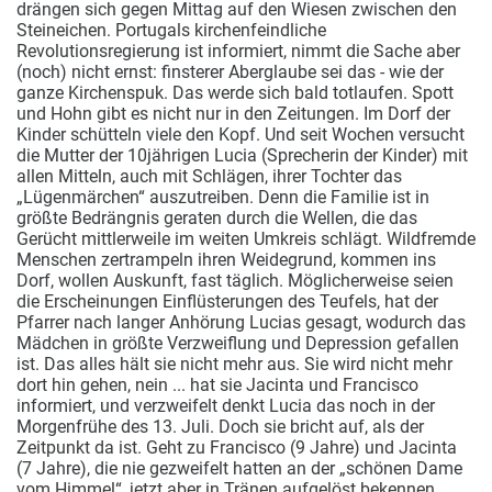
drängen sich gegen Mittag auf den Wiesen zwischen den
Steineichen. Portugals kirchenfeindliche
Revolutionsregierung ist informiert, nimmt die Sache aber
(noch) nicht ernst: finsterer Aberglaube sei das - wie der
ganze Kirchenspuk. Das werde sich bald totlaufen. Spott
und Hohn gibt es nicht nur in den Zeitungen. Im Dorf der
Kinder schütteln viele den Kopf. Und seit Wochen versucht
die Mutter der 10jährigen Lucia (Sprecherin der Kinder) mit
allen Mitteln, auch mit Schlägen, ihrer Tochter das
„Lügenmärchen“ auszutreiben. Denn die Familie ist in
größte Bedrängnis geraten durch die Wellen, die das
Gerücht mittlerweile im weiten Umkreis schlägt. Wildfremde
Menschen zertrampeln ihren Weidegrund, kommen ins
Dorf, wollen Auskunft, fast täglich. Möglicherweise seien
die Erscheinungen Einflüsterungen des Teufels, hat der
Pfarrer nach langer Anhörung Lucias gesagt, wodurch das
Mädchen in größte Verzweiflung und Depression gefallen
ist. Das alles hält sie nicht mehr aus. Sie wird nicht mehr
dort hin gehen, nein ... hat sie Jacinta und Francisco
informiert, und verzweifelt denkt Lucia das noch in der
Morgenfrühe des 13. Juli. Doch sie bricht auf, als der
Zeitpunkt da ist. Geht zu Francisco (9 Jahre) und Jacinta
(7 Jahre), die nie gezweifelt hatten an der „schönen Dame
vom Himmel“, jetzt aber in Tränen aufgelöst bekennen,