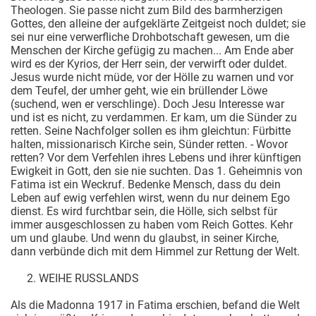
Theologen. Sie passe nicht zum Bild des barmherzigen
Gottes, den alleine der aufgeklärte Zeitgeist noch duldet; sie
sei nur eine verwerfliche Drohbotschaft gewesen, um die
Menschen der Kirche gefügig zu machen... Am Ende aber
wird es der Kyrios, der Herr sein, der verwirft oder duldet.
Jesus wurde nicht müde, vor der Hölle zu warnen und vor
dem Teufel, der umher geht, wie ein brüllender Löwe
(suchend, wen er verschlinge). Doch Jesu Interesse war
und ist es nicht, zu verdammen. Er kam, um die Sünder zu
retten. Seine Nachfolger sollen es ihm gleichtun: Fürbitte
halten, missionarisch Kirche sein, Sünder retten. - Wovor
retten? Vor dem Verfehlen ihres Lebens und ihrer künftigen
Ewigkeit in Gott, den sie nie suchten. Das 1. Geheimnis von
Fatima ist ein Weckruf. Bedenke Mensch, dass du dein
Leben auf ewig verfehlen wirst, wenn du nur deinem Ego
dienst. Es wird furchtbar sein, die Hölle, sich selbst für
immer ausgeschlossen zu haben vom Reich Gottes. Kehr
um und glaube. Und wenn du glaubst, in seiner Kirche,
dann verbünde dich mit dem Himmel zur Rettung der Welt.
WEIHE RUSSLANDS
Als die Madonna 1917 in Fatima erschien, befand die Welt