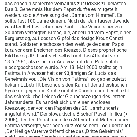
das ohnehin schlechte Verhältnis zur UdSSR zu belasten.
Das 3. Geheimnis Nur dem Papst durfte es mitgeteilt
werden, so die Anweisung der „Dame vom Himmel“. Es
sollte fast 100 Jahre dauern. Nach der Jahrtausendwende
veröffentlicht es Johannes Paul II.: die Vision einer von
Soldaten verfolgten Kirche, die, angeführt vom Papst, einen
Berg erstieg, auf dessen Gipfel das riesige Kreuz Christi
stand. Soldaten erschossen den weiß gekleideten Papst
kurz vor dem Erreichen des Kreuzes. Dieses prophetische
Bild bezog JP II. auf sich selbst und das Attentat vom
13.5.1981, als er bei der Audienz auf dem Petersplatz
niedergeschossen wurde. Am 13. Mai 2000 stellte er, in
Fatima, in Anwesenheit der 93jährigen Sr. Lucia das
Geheimnis vor. „Die Vision von Fatima“, so gab er zuletzt
bekannt, „betrifft besonders den Kampf der atheistischen
Systeme gegen die Kirche und die Christen und beschreibt
das schreckliche Leiden der Glaubenszeugen des letzten
Jahrhunderts. Es handelt sich um einen endlosen
Kreuzweg, der von den Päpsten des 20. Jahrhunderts
angeführt wird.“ Der slowakische Bischof Pavel Hnilica (+
2006), der den Papst nach dem Attentat mit Material über
Fatima versorgte, war noch kurz vor seinem Tod überzeugt:
„Der Heilige Vater veröffentlichte das ,Dritte Geheimnis‘