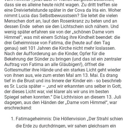
dass sie es alleine heute nicht wagen. Zu dritt treffen sie
eine Dreiviertelstunde später in der Cova da Iria ein. Woher
nimmt Lucia das Selbstbewusstsein? Sie leitet die vielen
Menschen dort an, laut den Rosenkranz zu beten und an
dessen Ende ­ sehen sie den Lichtschein sich nähern. Und
wenig später erfahren sie von der „schönen Dame vom
Himmel“, was mit einem Schlag ihre Kindheit beendet: die
drei Geheimnisse von Fatima, die (heute auf den Tag
genau) seit 101 Jahren die Kirche nicht mehr loslassen.
Nach der Aufforderung an die Kinder, Opfer für die
Bekehrung der Sünder zu bringen (und das ist ein zentraler
Auftrag von Fatima an alle Gläubigen!), öffnet die
Gottesmutter ihre Hände und ein starkes Licht geht wieder
von ihnen aus, wie zum ersten Mal am 13. Mai. Es drang
tief in die Brust und ins Innere der Kinder ein - so beschrieb
es Sr. Lucia später – „und wir erkannten uns selber in Gott,
der dieses Licht war, viel klarer als wir uns im besten
Spiegel sehen konnten.“ Die Lichtvision an diesem 13. Juli
dagegen, aus den Händen der „Dame vom Himmel“, war
erschreckend:
Fatimageheimnis: Die Höllenvision „Der Strahl schien
die Erde zu durchdringen, wir sahen gleichsam ein