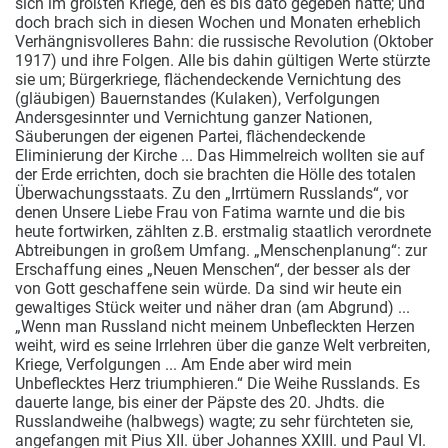
sich im größten Kriege, den es bis dato gegeben hatte; und
doch brach sich in diesen Wochen und Monaten erheblich
Verhängnisvolleres Bahn: die russische Revolution (Oktober
1917) und ihre Folgen. Alle bis dahin gültigen Werte stürzte
sie um; Bürgerkriege, flächendeckende Vernichtung des
(gläubigen) Bauernstandes (Kulaken), Verfolgungen
Andersgesinnter und Vernichtung ganzer Nationen,
Säuberungen der eigenen Partei, flächendeckende
Eliminierung der Kirche ... Das Himmelreich wollten sie auf
der Erde errichten, doch sie brachten die Hölle des totalen
Überwachungsstaats. Zu den „Irrtümern Russlands“, vor
denen Unsere Liebe Frau von Fatima warnte und die bis
heute fortwirken, zählten z.B. erstmalig staatlich verordnete
Abtreibungen in großem Umfang. „Menschenplanung“: zur
Erschaffung eines „Neuen Menschen“, der besser als der
von Gott geschaffene sein würde. Da sind wir heute ein
gewaltiges Stück weiter und näher dran (am Abgrund) ...
„Wenn man Russland nicht meinem Unbefleckten Herzen
weiht, wird es seine Irrlehren über die ganze Welt verbreiten,
Kriege, Verfolgungen ... Am Ende aber wird mein
Unbeflecktes Herz triumphieren.“ Die Weihe Russlands. Es
dauerte lange, bis einer der Päpste des 20. Jhdts. die
Russlandweihe (halbwegs) wagte; zu sehr fürchteten sie,
angefangen mit Pius XII. über Johannes XXIII. und Paul VI.