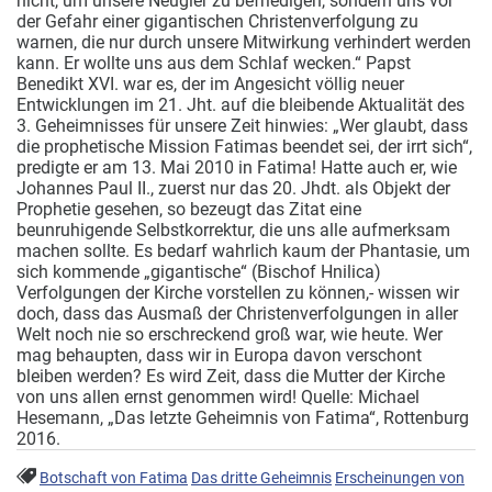
nicht, um unsere Neugier zu befriedigen, sondern uns vor
der Gefahr einer gigantischen Christenverfolgung zu
warnen, die nur durch unsere Mitwirkung verhindert werden
kann. Er wollte uns aus dem Schlaf wecken.“ Papst
Benedikt XVI. war es, der im Angesicht völlig neuer
Entwicklungen im 21. Jht. auf die bleibende Aktualität des
3. Geheimnisses für unsere Zeit hinwies: „Wer glaubt, dass
die prophetische Mission Fatimas beendet sei, der irrt sich“,
predigte er am 13. Mai 2010 in Fatima! Hatte auch er, wie
Johannes Paul II., zuerst nur das 20. Jhdt. als Objekt der
Prophetie gesehen, so bezeugt das Zitat eine
beunruhigende Selbstkorrektur, die uns alle aufmerksam
machen sollte. Es bedarf wahrlich kaum der Phantasie, um
sich kommende „gigantische“ (Bischof Hnilica)
Verfolgungen der Kirche vorstellen zu können,- wissen wir
doch, dass das Ausmaß der Christenverfolgungen in aller
Welt noch nie so erschreckend groß war, wie heute. Wer
mag behaupten, dass wir in Europa davon verschont
bleiben werden? Es wird Zeit, dass die Mutter der Kirche
von uns allen ernst genommen wird! Quelle: Michael
Hesemann, „Das letzte Geheimnis von Fatima“, Rottenburg
2016.
Botschaft von Fatima
Das dritte Geheimnis
Erscheinungen von