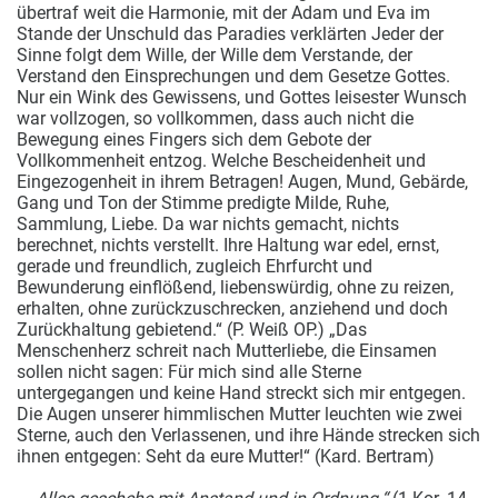
übertraf weit die Harmonie, mit der Adam und Eva im
Stande der Unschuld das Paradies verklärten
Jeder der
Sinne folgt dem Wille, der Wille dem Verstande, der
Verstand den Einsprechungen und dem Gesetze Gottes.
Nur ein Wink des Gewissens, und Gottes leisester Wunsch
war vollzogen, so vollkommen, dass auch nicht die
Bewegung eines Fingers sich dem Gebote der
Vollkommenheit entzog. Welche Bescheidenheit und
Eingezogenheit in ihrem Betragen! Augen, Mund, Gebärde,
Gang und Ton der Stimme predigte Milde, Ruhe,
Sammlung, Liebe. Da war nichts gemacht, nichts
berechnet, nichts verstellt. Ihre Haltung war edel, ernst,
gerade und freundlich, zugleich Ehrfurcht und
Bewunderung einflößend, liebenswürdig, ohne zu reizen,
erhalten, ohne zurückzuschrecken, anziehend und doch
Zurückhaltung gebietend.“ (P. Weiß OP.) „Das
Menschenherz schreit nach Mutterliebe, die Einsamen
sollen nicht sagen: Für mich sind alle Sterne
untergegangen und keine Hand streckt sich mir entgegen.
Die Augen unserer himmlischen Mutter leuchten wie zwei
Sterne, auch den Verlassenen, und ihre Hände strecken sich
ihnen entgegen: Seht da eure Mutter!“ (Kard. Bertram)