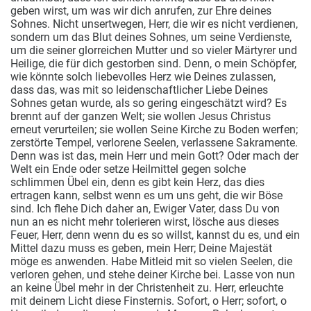
geben wirst, um was wir dich anrufen, zur Ehre deines
Sohnes.
Nicht unsertwegen, Herr, die wir es nicht verdienen,
sondern um das Blut deines Sohnes, um seine Verdienste,
um die seiner glorreichen Mutter und so vieler Märtyrer und
Heilige, die für dich gestorben sind. Denn, o mein Schöpfer,
wie könnte solch liebevolles Herz wie Deines zulassen,
dass das, was mit so leidenschaftlicher Liebe Deines
Sohnes getan wurde, als so gering eingeschätzt wird? Es
brennt auf der ganzen Welt; sie wollen Jesus Christus
erneut verurteilen; sie wollen Seine Kirche zu Boden werfen;
zerstörte Tempel, verlorene Seelen, verlassene Sakramente.
Denn was ist das, mein Herr und mein Gott? Oder mach der
Welt ein Ende oder setze Heilmittel gegen solche
schlimmen Übel ein, denn es gibt kein Herz, das dies
ertragen kann, selbst wenn es um uns geht, die wir Böse
sind. Ich flehe Dich daher an, Ewiger Vater, dass Du von
nun an es nicht mehr tolerieren wirst, lösche aus dieses
Feuer, Herr, denn wenn du es so willst, kannst du es, und ein
Mittel dazu muss es geben, mein Herr; Deine Majestät
möge es anwenden. Habe Mitleid mit so vielen Seelen, die
verloren gehen, und stehe deiner Kirche bei. Lasse von nun
an keine Übel mehr in der Christenheit zu. Herr, erleuchte
mit deinem Licht diese Finsternis. Sofort, o Herr; sofort, o