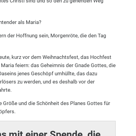
htes Christi sind und so den zu gehenden Weg
tender als Maria?
ern der Hoffnung sein, Morgenröte, die den Tag
 heute, kurz vor dem Weihnachtsfest, das Hochfest
Maria feiern: das Geheimnis der Gnade Gottes, die
Daseins jenes Geschöpf umhüllte, das dazu
rlösers zu werden, und es deshalb vor der
hrte.
ie Größe und die Schönheit des Planes Gottes für
öpfers.
ns mit einer Spende, die