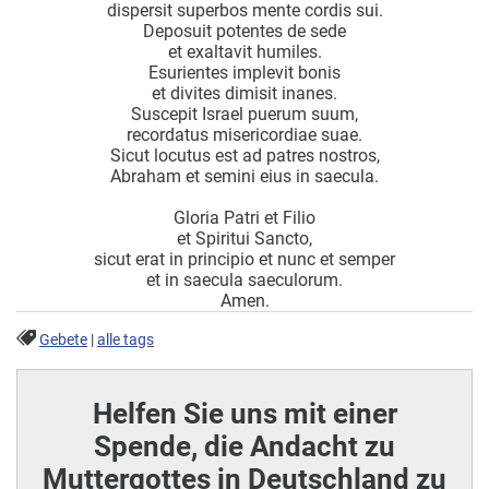
dispersit superbos mente cordis sui.
Deposuit potentes de sede
et exaltavit humiles.
Esurientes implevit bonis
et divites dimisit inanes.
Suscepit Israel puerum suum,
recordatus misericordiae suae.
Sicut locutus est ad patres nostros,
Abraham et semini eius in saecula.
Gloria Patri et Filio
et Spiritui Sancto,
sicut erat in principio et nunc et semper
et in saecula saeculorum.
Amen.
Gebete
|
alle tags
Helfen Sie uns mit einer
Spende, die Andacht zu
Muttergottes in Deutschland zu