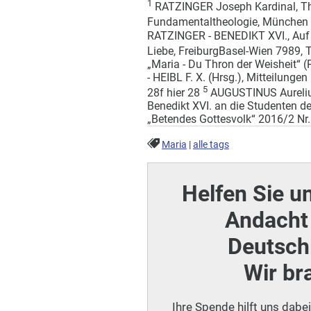
1
RATZINGER Joseph Kardinal, The
Fundamentaltheologie, München 
RATZINGER - BENEDIKT XVI., Auf 
Liebe, Freiburg­Basel-Wien 7989
„Maria - Du Thron der Weisheit“
- HEIBL F. X. (Hrsg.), Mitteilunge
5
28f hier 28
AUGUSTINUS Aurelius
Benedikt XVI. an die Studenten d
„Betendes Gottesvolk“ 2016/2 Nr. 
Maria
|
alle tags
Helfen Sie u
Andacht 
Deutschl
Wir br
Ihre Spende hilft uns dabe