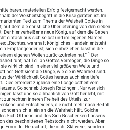
ittelbaren, materiellen Erfolg festgemacht werden.
halb der Weisheitsbegriff in die Krise geraten ist. Im
 markanten Text zum Thema der Weisheit Gottes in
t, auf dem die christliche Überlieferung von den
sieben
t. Der hier verheißene neue König, auf dem die Gaben
icht einfach aus sich selbst und im eigenen Namen
tes: „Rechtes, wahrhaft königliches Handeln entsteht
in Empfangender ist, sich einbeziehen lässt in die
1
 seinem eigenen Wollen zurückzutreten hat.“
Der
sheit ruht, hat Teil an Gottes Vermögen, die Dinge so
ie wirklich sind; in einer viel größeren Weite und
tt her. Gott sieht die Dinge, wie sie in Wahrheit sind.
us der Wirklichkeit Gottes heraus auch eine tiefe
. Dies erfordert zugleich eine Losgelöstheit vom
Herzens. So schrieb Joseph Ratzinger: „Nur wer sich
inigen lässt und so allmählich von Gott her lebt, mit
zur rechten inneren Freiheit des Urteils, zur
enkens und Entscheidens, die nicht mehr nach Beifall
 sondern sich allein an die Wahrheit hält. Solche
 des Sich-Öffnens und des Sich-Beschenken-Lassens
ion des beschnittenen Rebstocks nicht werden. Aber
ge Form der Herrschaft, die nicht Sklaverei, sondern