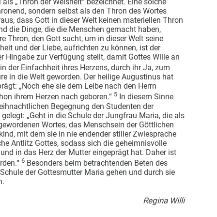
i als „Thron der Weisheit“ bezeichnet. Eine solche
thronend, sondern selbst als den Thron des Wortes
us, dass Gott in dieser Welt keinen materiellen Thron
 und die Dinge, die die Menschen gemacht haben,
e Thron, den Gott sucht, um in dieser Welt seine
iheit und der Liebe, aufrichten zu können, ist der
er Hingabe zur Verfügung stellt, damit Gottes Wille an
in der Einfachheit ihres Herzens, durch ihr Ja, zum
re in die Welt geworden. Der heilige Augustinus hat
rägt: „Noch ehe sie dem Leibe nach den Herrn
5
chon ihrem Herzen nach geboren.“
In diesem Sinne
weihnachtlichen Begegnung den Studenten der
gelegt: „Geht in die Schule der Jungfrau Maria, die als
hgewordenen Wortes, das Menschsein der Göttlichen
kind, mit dem sie in nie endender stiller Zwiesprache
he Antlitz Gottes, sodass sich die geheimnisvolle
und in das Herz der Mutter eingeprägt hat. Daher ist
6
orden.“
Besonders beim betrachtenden Beten des
 Schule der Gottesmutter Maria gehen und durch sie
n.
Regina Willi