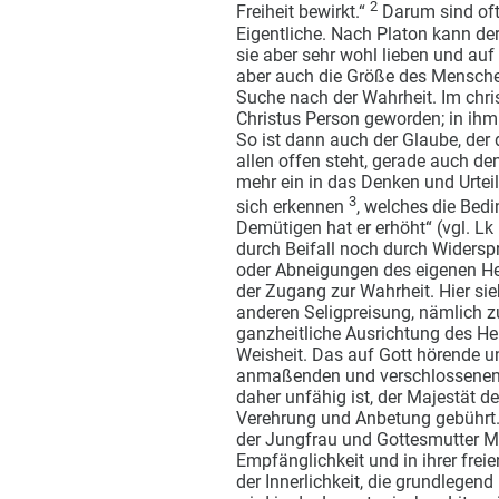
2
Freiheit bewirkt.“
Darum sind oft 
Eigentliche. Nach Platon kann der
sie aber sehr wohl lieben und auf
aber auch die Größe des Menschen;
Suche nach der Wahrheit. Im chris
Christus Person geworden; in ihm 
So ist dann auch der Glaube, der 
allen offen steht, gerade auch de
mehr ein in das Denken und Urteil
3
sich erkennen
, welches die Bed
Demütigen hat er erhöht“ (vgl. L
durch Beifall noch durch Widersp
oder Abneigungen des eigenen Her
der Zugang zur Wahrheit. Hier si
anderen Seligpreisung, nämlich zu
ganzheitliche Ausrichtung des He
Weisheit. Das auf Gott hörende u
anmaßenden und verschlossenen H
daher unfähig ist, der Majestät d
Verehrung und Anbetung gebührt
der Jungfrau und Gottesmutter Mar
Empfänglichkeit und in ihrer frei
der Innerlichkeit, die grundlegend 