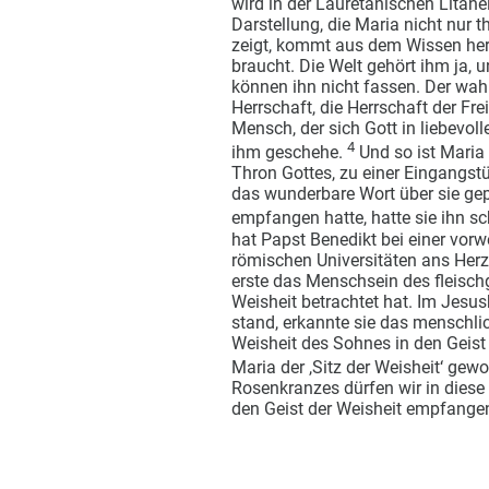
wird in der Lauretanischen Litane
Darstellung, die Maria nicht nur 
zeigt, kommt aus dem Wissen hera
braucht. Die Welt gehört ihm ja,
können ihn nicht fassen. Der wahr
Herrschaft, die Herrschaft der Fre
Mensch, der sich Gott in liebevoll
4
ihm geschehe.
Und so ist Maria 
Thron Gottes, zu einer Eingangstü
das wunderbare Wort über sie gep
empfangen hatte, hatte sie ihn s
hat Papst Benedikt bei einer vor
römischen Universitäten ans Herz 
erste das Menschsein des fleisc
Weisheit betrachtet hat. Im Jesus
stand, erkannte sie das menschlic
Weisheit des Sohnes in den Geist 
Maria der ,Sitz der Weisheit‘ gew
Rosenkranzes dürfen wir in diese
den Geist der Weisheit empfange