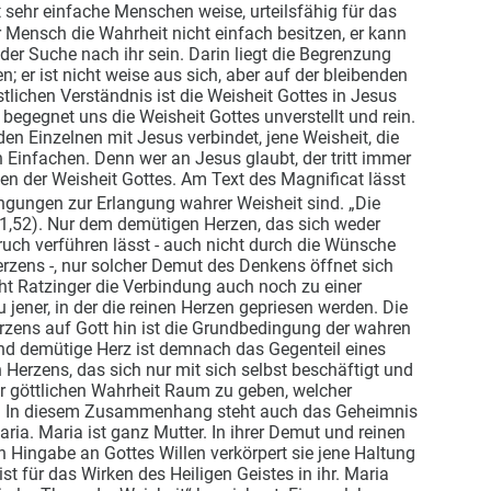
sehr einfache Menschen weise, urteilsfähig für das
 Mensch die Wahrheit nicht einfach besitzen, er kann
 der Suche nach ihr sein. Darin liegt die Begrenzung
 er ist nicht weise aus sich, aber auf der bleibenden
tlichen Verständnis ist die Weisheit Gottes in Jesus
begegnet uns die Weisheit Gottes unverstellt und rein.
den Einzelnen mit Jesus verbindet, jene Weisheit, die
n Einfachen. Denn wer an Jesus glaubt, der tritt immer
en der Weisheit Gottes. Am Text des Magnificat lässt
ingungen zur Erlangung wahrer Weisheit sind. „Die
k 1,52). Nur dem demütigen Herzen, das sich weder
ruch verführen lässt - auch nicht durch die Wünsche
zens -, nur solcher Demut des Denkens öffnet sich
eht Ratzinger die Verbindung auch noch zu einer
 jener, in der die reinen Herzen gepriesen werden. Die
rzens auf Gott hin ist die Grundbedingung der wahren
nd demütige Herz ist demnach das Gegenteil eines
erzens, das sich nur mit sich selbst beschäftigt und
er göttlichen Wahrheit Raum zu geben, welcher
. In diesem Zusammenhang steht auch das Geheimnis
ia. Maria ist ganz Mutter. In ihrer Demut und reinen
en Hingabe an Gottes Willen verkörpert sie jene Haltung
ist für das Wirken des Heiligen Geistes in ihr. Maria