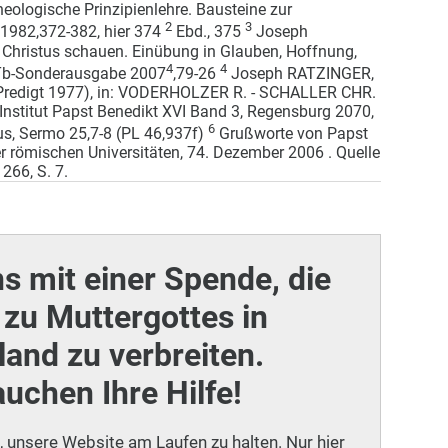
ologische Prinzipienlehre. Bausteine zur
2
3
1982,372-382, hier 374
Ebd., 375
Joseph
Christus schauen. Einübung in Glauben, Hoffnung,
4
4
, Tb-Sonderausgabe 2007
,79-26
Joseph RATZINGER,
 (Predigt 1977), in: VODERHOLZER R. - SCHALLER CHR.
n Institut Papst Benedikt XVI Band 3, Regensburg 2070,
6
, Sermo 25,7-8 (PL 46,937f)
Grußworte von Papst
er römischen Universitäten, 74. Dezember 2006 . Quelle
266, S. 7.
ns mit einer Spende, die
zu Muttergottes in
and zu verbreiten.
auchen Ihre Hilfe!
i, unsere Website am Laufen zu halten. Nur hier