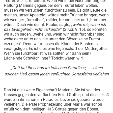
Teufel: Sie ist furchtbar. Wenn wir in der Nachahmung der
Haltung Mariens gegenüber dem Teufel leben wollen,
müssen wir versuchen, furchtbar zu sein. Es gibt Leute die
meinen, unser Apostolat würde mehr Früchte bringen, wenn
wir weniger „furchtbar“, milder, freundlicher und „humaner
wären. Doch wie der hl. Paulus sagte,
„wehe mir, wenn ich
das Evangelium nicht verkünde!“
(2 Kor. 9, 16), so könnten
wir auch sagen, „wehe uns, wenn wir nicht furchtbar sind,
wehe derer unter uns, die unter den Bösen keine Furcht
erzeugen“. Denn wir müssen die Kinder der Finsternis
verängstigen. Es ist dies eine Eigenschaft der Muttergottes.
Wenn sie furchtbar ist, was sollten wir dann sein?
Lächelnde Schwächlinge? Töricht wären wir!
„Gott hat ihr schon im irdischen Paradiese, . . . einen
solchen Haß gegen jenen verfluchten Gottesfeind verliehen
. . .“
Das ist die zweite Eigenschaft Mariens: Sie ist voll des
Hasses gegen den verfluchten Feind Gottes, und dieser Haß
wurde in ihr schon im Paradies, bevor sie geboren wurde,
verliehen. Die erste Prophezeiung über Maria war schon
erfüllt von dem heiligen Haß Gottes gegen den Bösen.