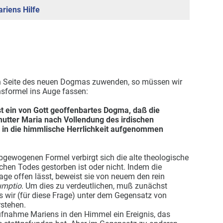
riens Hilfe
en Seite des neuen Dogmas zuwenden, so müssen wir
onsformel ins Auge fassen:
st ein von Gott geoffenbartes Dogma, daß die
mutter Maria nach Vollendung des irdischen
e in die himmlische Herrlichkeit aufgenommen
bgewogenen Formel verbirgt sich die alte theologische
ichen Todes gestorben ist oder nicht. Indem die
ge offen lässt, beweist sie von neuem den rein
umptio
. Um dies zu verdeutlichen, muß zunächst
was wir (für diese Frage) unter dem Gegensatz von
rstehen.
Aufnahme Mariens in den Himmel ein Ereignis, das