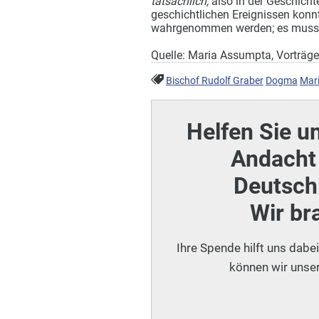
tatsächlich,
also in der Geschicht
geschichtlichen Ereignissen konnt
wahrgenommen werden; es musste
Quelle: Maria Assumpta, Vorträge
Bischof Rudolf Graber
Dogma
Mar
Helfen Sie u
Andacht 
Deutschl
Wir br
Ihre Spende hilft uns dabe
können wir unser