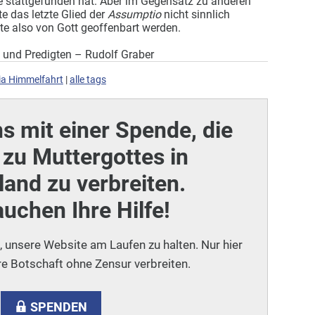
e stattgefunden hat. Aber im Gegensatz zu anderen
e das letzte Glied der
Assumptio
nicht sinnlich
 also von Gott geoffenbart werden.
 und Predigten – Rudolf Graber
ia Himmelfahrt
|
alle tags
ns mit einer Spende, die
zu Muttergottes in
and zu verbreiten.
auchen Ihre Hilfe!
i, unsere Website am Laufen zu halten. Nur hier
e Botschaft ohne Zensur verbreiten.
SPENDEN