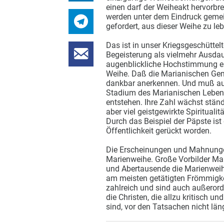
einen darf der Weiheakt hervorbr
werden unter dem Eindruck gemei
gefordert, aus dieser Weihe zu le
Das ist in unser Kriegsgeschüttelte
Begeisterung als vielmehr Ausdaue
augenblickliche Hochstimmung ent
Weihe. Daß die Marianischen Geme
dankbar anerkennen. Und muß au
Stadium des Marianischen Lebens
entstehen. Ihre Zahl wächst ständ
aber viel geistgewirkte Spiritual
Durch das Beispiel der Päpste ist
Öffentlichkeit gerückt worden.
Die Erscheinungen und Mahnungen
Marienweihe. Große Vorbilder Ma
und Abertausende die Marienweih
am meisten getätigten Frömmigk
zahlreich und sind auch außerord
die Christen, die allzu kritisch u
sind, vor den Tatsachen nicht län