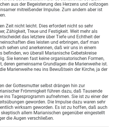
echen aus der Begeisterung des Herzens und vollzogen
nsamer mitreißender Impulse. Zum andern aber ist
ben.
n Zeit nicht leicht. Dies erfordert nicht so sehr
r, Zähigkeit, Treue und Festigkeit. Weit mehr als
scheidet das letztere über Tiefe und Echtheit der
inschaften dies leisten und erbringen, darf man
ch sehen und anerkennen, daß wir uns in einem
 befinden, wo überall Marianische Gebetskreise
ig. Sie kennen fast keine organisatorischen Formen,
ität, deren gemeinsame Grundlagen die Marienweihe ist.
 die Marienweihe neu ins Bewußtsein der Kirche, ja der
 der Gottesmutter selbst drängen hin zur
rianischer Frömmigkeit führen dazu, daß Tausende
e ins Tagesprogramm aufnehmen. Sie ist zu einer der
eitsübungen geworden. Die Impulse dazu waren sehr
entlich wirksam geworden. Es ist zu hoffen, daß auch
nd skeptisch allem Marianischen gegenüber eingestellt
ger die Augen verschließen.