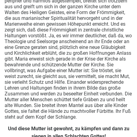
peripher und harmlos abgestempelt, breitet sich trotzdem
aus und greift um sich in der ganzen Kirche unter dem
Walten des Heiligen Geistes, eine Form der
Frömmigkeit,
die aus marianischer Spiritualität hervorgeht und in der
Marienweihe einen gewissen Höhepunkt erreicht. Und es
zeigt sich, daß diese Frömmigkeit in zentrale christliche
Haltungen vorstößt. Ja, es wir immer deutlicher, daß da, wo
Theologie und Seelsorge anscheinend an ihr Ende oder an
eine Grenze geraten sind, plötzlich eine neue Gläubigkeit
und Kirchlichkeit erblüht, die zu großen Hoffnungen Anlass
gibt. Maria erweist sich gerade in der Krise der Kirche als
bewahrende und schützende Mutter der Kirche. Sie
vollbringt, was Aufgabe einer Mutter ist: Sie tröstet, sie
weist zurecht, sie gleicht aus, sie vermittelt, sie macht Mut,
sie verleiht Schutz und Hilfe. Einander widersprechende
Lehren und Haltungen finden in ihrem Bilde das große
Zusammen und werden zu beseelter Einheit verbunden. Die
Mutter aller Menschen schüttet tiefe Gräben zu und heilt
alte Wunden. Sie breitet ihren Mantel aus über alle Kinder
Gottes, sie faltet die Hände zu machtvoller Fürbitte. Ihr Fuß
steht auf dem Kopf der Schlange.
Und diese Mutter ist gewohnt, zu kämpfen und dann zu
siegen
in allen Schlachten Gottes!