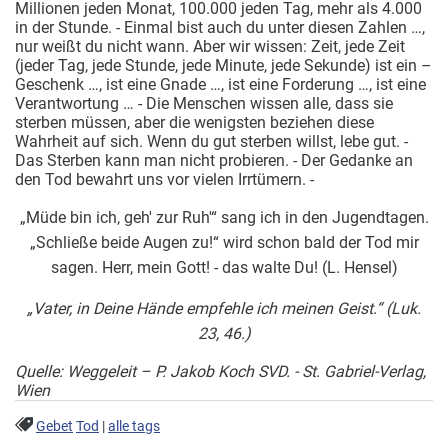
Millionen jeden Monat, 100.000 jeden Tag, mehr als 4.000
in der Stunde. - Einmal bist auch du unter diesen Zahlen …,
nur weißt du nicht wann. Aber wir wissen: Zeit, jede Zeit
(jeder Tag, jede Stunde, jede Minute, jede Sekunde) ist ein –
Geschenk …, ist eine Gnade …, ist eine Forderung …, ist eine
Verantwortung … - Die Menschen wissen alle, dass sie
sterben müssen, aber die wenigsten beziehen diese
Wahrheit auf sich. Wenn du gut sterben willst, lebe gut. -
Das Sterben kann man nicht probieren. - Der Gedanke an
den Tod bewahrt uns vor vielen Irrtümern. -
„Müde bin ich, geh' zur Ruh'“ sang ich in den Jugendtagen.
„Schließe beide Augen zu!“ wird schon bald der Tod mir
sagen. Herr, mein Gott! - das walte Du! (L. Hensel)
„Vater, in Deine Hände empfehle ich meinen Geist.“
(Luk.
23, 46.)
Quelle: Weggeleit – P. Jakob Koch SVD. - St. Gabriel-Verlag,
Wien
Gebet
Tod
|
alle tags