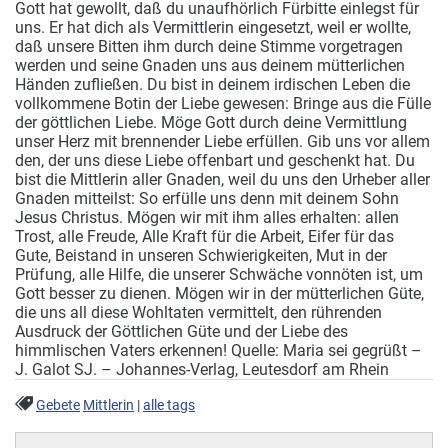
Gott hat gewollt, daß du unaufhörlich Fürbitte einlegst für
uns. Er hat dich als Vermittlerin eingesetzt, weil er wollte,
daß unsere Bitten ihm durch deine Stimme vorgetragen
werden und seine Gnaden uns aus deinem mütterlichen
Händen zufließen. Du bist in deinem irdischen Leben die
vollkommene Botin der Liebe gewesen: Bringe aus die Fülle
der göttlichen Liebe. Möge Gott durch deine Vermittlung
unser Herz mit brennender Liebe erfüllen. Gib uns vor allem
den, der uns diese Liebe offenbart und geschenkt hat. Du
bist die Mittlerin aller Gnaden, weil du uns den Urheber aller
Gnaden mitteilst: So erfülle uns denn mit deinem Sohn
Jesus Christus. Mögen wir mit ihm alles erhalten: allen
Trost, alle Freude, Alle Kraft für die Arbeit, Eifer für das
Gute, Beistand in unseren Schwierigkeiten, Mut in der
Prüfung, alle Hilfe, die unserer Schwäche vonnöten ist, um
Gott besser zu dienen. Mögen wir in der mütterlichen Güte,
die uns all diese Wohltaten vermittelt, den rührenden
Ausdruck der Göttlichen Güte und der Liebe des
himmlischen Vaters erkennen! Quelle: Maria sei gegrüßt –
J. Galot SJ. – Johannes-Verlag, Leutesdorf am Rhein
Gebete
Mittlerin
|
alle tags