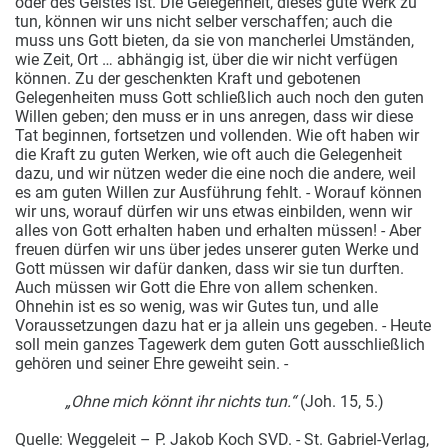
oder des Geistes ist. Die Gelegenheit, dieses gute Werk zu
tun, können wir uns nicht selber verschaffen; auch die
muss uns Gott bieten, da sie von mancherlei Umständen,
wie Zeit, Ort … abhängig ist, über die wir nicht verfügen
können. Zu der geschenkten Kraft und gebotenen
Gelegenheiten muss Gott schließlich auch noch den guten
Willen geben; den muss er in uns anregen, dass wir diese
Tat beginnen, fortsetzen und vollenden. Wie oft haben wir
die Kraft zu guten Werken, wie oft auch die Gelegenheit
dazu, und wir nützen weder die eine noch die andere, weil
es am guten Willen zur Ausführung fehlt. - Worauf können
wir uns, worauf dürfen wir uns etwas einbilden, wenn wir
alles von Gott erhalten haben und erhalten müssen! - Aber
freuen dürfen wir uns über jedes unserer guten Werke und
Gott müssen wir dafür danken, dass wir sie tun durften.
Auch müssen wir Gott die Ehre von allem schenken.
Ohnehin ist es so wenig, was wir Gutes tun, und alle
Voraussetzungen dazu hat er ja allein uns gegeben. - Heute
soll mein ganzes Tagewerk dem guten Gott ausschließlich
gehören und seiner Ehre geweiht sein. -
„Ohne mich könnt ihr nichts tun.“
(Joh. 15, 5.)
Quelle: Weggeleit – P. Jakob Koch SVD. - St. Gabriel-Verlag,