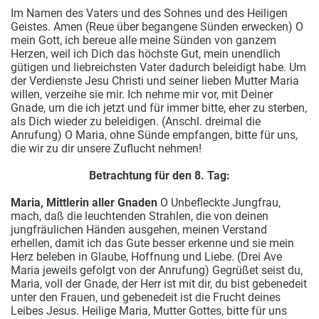
Im Namen des Vaters und des Sohnes und des Heiligen
Geistes. Amen (Reue über begangene Sünden erwecken)
O
mein Gott, ich bereue alle meine Sünden von ganzem
Herzen, weil ich Dich das höchste Gut, mein unendlich
gütigen und liebreichsten Vater dadurch beleidigt habe. Um
der Verdienste Jesu Christi und seiner lieben Mutter Maria
willen, verzeihe sie mir. Ich nehme mir vor, mit Deiner
Gnade, um die ich jetzt und für immer bitte, eher zu sterben,
als Dich wieder zu beleidigen. (Anschl. dreimal die
Anrufung) O Maria, ohne Sünde empfangen, bitte für uns,
die wir zu dir unsere Zuflucht nehmen!
Betrachtung für den 8. Tag:
Maria, Mittlerin aller Gnaden
O Unbefleckte Jungfrau,
mach, daß die leuchtenden Strahlen, die von deinen
jungfräulichen Händen ausgehen, meinen Verstand
erhellen, damit ich das Gute besser erkenne und sie mein
Herz beleben in Glaube, Hoffnung und Liebe. (Drei Ave
Maria jeweils gefolgt von der Anrufung) Gegrüßet seist du,
Maria, voll der Gnade, der Herr ist mit dir, du bist gebenedeit
unter den Frauen, und gebenedeit ist die Frucht deines
Leibes Jesus. Heilige Maria, Mutter Gottes, bitte für uns