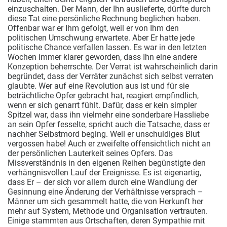
einzuschalten. Der Mann, der Ihn auslieferte, dürfte durch
diese Tat eine persönliche Rechnung beglichen haben.
Offenbar war er Ihm gefolgt, weil er von Ihm den
politischen Umschwung erwartete. Aber Er hatte jede
politische Chance verfallen lassen. Es war in den letzten
Wochen immer klarer geworden, dass Ihn eine andere
Konzeption beherrschte. Der Verrat ist wahrscheinlich darin
begründet, dass der Verräter zunächst sich selbst verraten
glaubte. Wer auf eine Revolution aus ist und für sie
beträchtliche Opfer gebracht hat, reagiert empfindlich,
wenn er sich genarrt fühlt. Dafür, dass er kein simpler
Spitzel war, dass ihn vielmehr eine sonderbare Hassliebe
an sein Opfer fesselte, spricht auch die Tatsache, dass er
nachher Selbstmord beging. Weil er unschuldiges Blut
vergossen habe! Auch er zweifelte offensichtlich nicht an
der persönlichen Lauterkeit seines Opfers. Das
Missverständnis in den eigenen Reihen begünstigte den
verhängnisvollen Lauf der Ereignisse. Es ist eigenartig,
dass Er – der sich vor allem durch eine Wandlung der
Gesinnung eine Änderung der Verhältnisse versprach –
Männer um sich gesammelt hatte, die von Herkunft her
mehr auf System, Methode und Organisation vertrauten.
Einige stammten aus Ortschaften, deren Sympathie mit