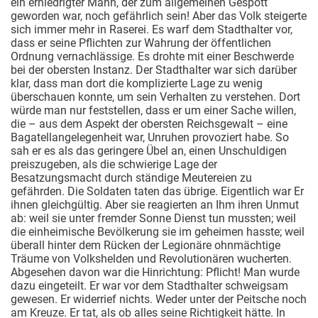
ein erniedrigter Mann, der zum allgemeinen Gespött
geworden war, noch gefährlich sein! Aber das Volk steigerte
sich immer mehr in Raserei. Es warf dem Stadthalter vor,
dass er seine Pflichten zur Wahrung der öffentlichen
Ordnung vernachlässige. Es drohte mit einer Beschwerde
bei der obersten Instanz. Der Stadthalter war sich darüber
klar, dass man dort die komplizierte Lage zu wenig
überschauen konnte, um sein Verhalten zu verstehen. Dort
würde man nur feststellen, dass er um einer Sache willen,
die – aus dem Aspekt der obersten Reichsgewalt – eine
Bagatellangelegenheit war, Unruhen provoziert habe. So
sah er es als das geringere Übel an, einen Unschuldigen
preiszugeben, als die schwierige Lage der
Besatzungsmacht durch ständige Meutereien zu
gefährden. Die Soldaten taten das übrige. Eigentlich war Er
ihnen gleichgültig. Aber sie reagierten an Ihm ihren Unmut
ab: weil sie unter fremder Sonne Dienst tun mussten; weil
die einheimische Bevölkerung sie im geheimen hasste; weil
überall hinter dem Rücken der Legionäre ohnmächtige
Träume von Volkshelden und Revolutionären wucherten.
Abgesehen davon war die Hinrichtung: Pflicht! Man wurde
dazu eingeteilt. Er war vor dem Stadthalter schweigsam
gewesen. Er widerrief nichts. Weder unter der Peitsche noch
am Kreuze. Er tat, als ob alles seine Richtigkeit hätte. In