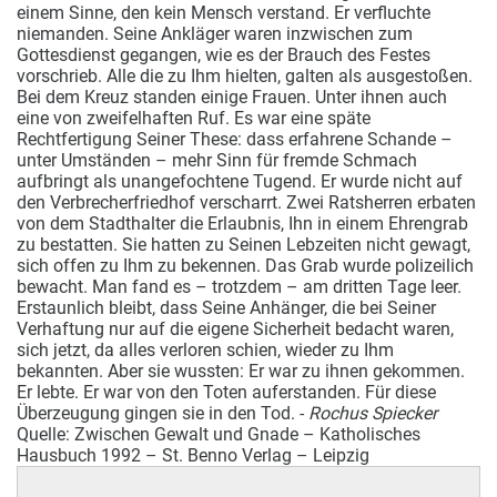
einem Sinne, den kein Mensch verstand. Er verfluchte
niemanden. Seine Ankläger waren inzwischen zum
Gottesdienst gegangen, wie es der Brauch des Festes
vorschrieb. Alle die zu Ihm hielten, galten als ausgestoßen.
Bei dem Kreuz standen einige Frauen. Unter ihnen auch
eine von zweifelhaften Ruf. Es war eine späte
Rechtfertigung Seiner These: dass erfahrene Schande –
unter Umständen – mehr Sinn für fremde Schmach
aufbringt als unangefochtene Tugend. Er wurde nicht auf
den Verbrecherfriedhof verscharrt. Zwei Ratsherren erbaten
von dem Stadthalter die Erlaubnis, Ihn in einem Ehrengrab
zu bestatten. Sie hatten zu Seinen Lebzeiten nicht gewagt,
sich offen zu Ihm zu bekennen. Das Grab wurde polizeilich
bewacht. Man fand es – trotzdem – am dritten Tage leer.
Erstaunlich bleibt, dass Seine Anhänger, die bei Seiner
Verhaftung nur auf die eigene Sicherheit bedacht waren,
sich jetzt, da alles verloren schien, wieder zu Ihm
bekannten. Aber sie wussten: Er war zu ihnen gekommen.
Er lebte. Er war von den Toten auferstanden. Für diese
Überzeugung gingen sie in den Tod. -
Rochus Spiecker
Quelle: Zwischen Gewalt und Gnade – Katholisches
Hausbuch 1992 – St. Benno Verlag – Leipzig