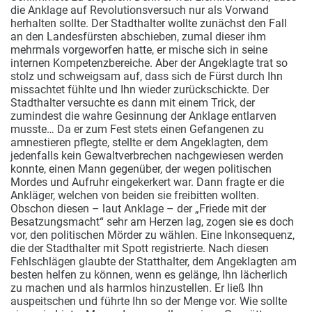
die Anklage auf Revolutionsversuch nur als Vorwand
herhalten sollte. Der Stadthalter wollte zunächst den Fall
an den Landesfürsten abschieben, zumal dieser ihm
mehrmals vorgeworfen hatte, er mische sich in seine
internen Kompetenzbereiche. Aber der Angeklagte trat so
stolz und schweigsam auf, dass sich de Fürst durch Ihn
missachtet fühlte und Ihn wieder zurückschickte. Der
Stadthalter versuchte es dann mit einem Trick, der
zumindest die wahre Gesinnung der Anklage entlarven
musste… Da er zum Fest stets einen Gefangenen zu
amnestieren pflegte, stellte er dem Angeklagten, dem
jedenfalls kein Gewaltverbrechen nachgewiesen werden
konnte, einen Mann gegenüber, der wegen politischen
Mordes und Aufruhr eingekerkert war. Dann fragte er die
Ankläger, welchen von beiden sie freibitten wollten.
Obschon diesen – laut Anklage – der „Friede mit der
Besatzungsmacht“ sehr am Herzen lag, zogen sie es doch
vor, den politischen Mörder zu wählen. Eine Inkonsequenz,
die der Stadthalter mit Spott registrierte. Nach diesen
Fehlschlägen glaubte der Statthalter, dem Angeklagten am
besten helfen zu können, wenn es gelänge, Ihn lächerlich
zu machen und als harmlos hinzustellen. Er ließ Ihn
auspeitschen und führte Ihn so der Menge vor. Wie sollte