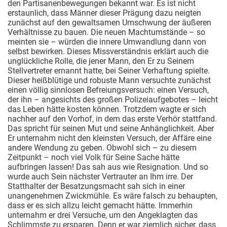
den Partisanenbewegungen bekannt war. Es ist nicht
erstaunlich, dass Männer dieser Prägung dazu neigten
zunächst auf den gewaltsamen Umschwung der äußeren
Verhältnisse zu bauen. Die neuen Machtumstände – so
meinten sie – würden die innere Umwandlung dann von
selbst bewirken. Dieses Missverständnis erklärt auch die
unglückliche Rolle, die jener Mann, den Er zu Seinem
Stellvertreter ernannt hatte, bei Seiner Verhaftung spielte.
Dieser heißblütige und robuste Mann versuchte zunächst
einen völlig sinnlosen Befreiungsversuch: einen Versuch,
der ihn – angesichts des großen Polizeiaufgebotes – leicht
das Leben hätte kosten können. Trotzdem wagte er sich
nachher auf den Vorhof, in dem das erste Verhör stattfand.
Das spricht für seinen Mut und seine Anhänglichkeit. Aber
Er unternahm nicht den kleinsten Versuch, der Affäre eine
andere Wendung zu geben. Obwohl sich – zu diesem
Zeitpunkt – noch viel Volk für Seine Sache hätte
aufbringen lassen! Das sah aus wie Resignation. Und so
wurde auch Sein nächster Vertrauter an Ihm irre. Der
Statthalter der Besatzungsmacht sah sich in einer
unangenehmen Zwickmühle. Es wäre falsch zu behaupten,
dass er es sich allzu leicht gemacht hätte. Immerhin
unternahm er drei Versuche, um den Angeklagten das
Schlimmste zu ersparen. Denn er war ziemlich sicher, dass