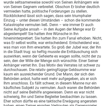
wurde seltsamerweise sowohl von Seinen Anhängern wie
von Seinen Gegnern verbreitet. Obschon Er bisher deutlich
vermieden hatte, politische Forderungen zu stellen.
Rückblickend lässt sich sagen, dass sein triumphaler
Einzug – unter diesen Umständen – schon die kommende
Katastrophe vermuten ließ. Denn – wie immer Er auch
Seine Aufgabe ansah – in den Augen der Menge war Er
abgestempelt! Sie hatten ihre Wünsche in Ihn
hineininterpretiert. Sie hatten Ihn zum Fanal erhoben. Nicht,
was Er selbst wollte, war entscheidend. Entscheidend war,
was man von Ihm erwartete. So groß der Jubel war, der Ihn
in die Stadt trug: so heftig musste die Enttäuschung sich
auswirken, wenn der Gefeierte es wagen sollte, nicht der zu
sein, den der Wille der Menge sich wünschte. Einer Seiner
Anhänger verriet Ihn. Das Motiv des Verrates ist schwer zu
durchschauen. Die relativ geringfügige Geldsumme war
kaum ein ausreichender Grund. Der Mann, der sich den
Behörden anbot, hatte weit mehr aufgegeben, als er sich
Ihm anschloss. Es fällt schwer, in diesem Manne nur ein
käufliches Subjekt zu vermuten. Auch waren die Behörden
nicht auf seine Beihilfe angewiesen. Denn es war nicht
schwierig, Ihn und Seine Begleiter beobachten zu lassen.
Eher schon dürfte es eine taktische Erwägung angeraten
haben, einen Seiner engsten Vertrauten als Gegenspieler