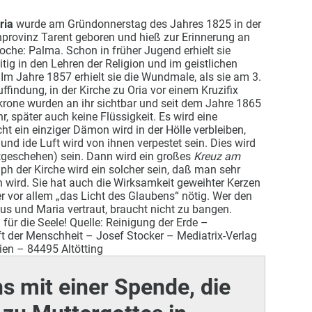
ria
wurde am Gründonnerstag des Jahres 1825 in der
enprovinz Tarent geboren und hieß zur Erinnerung an
oche: Palma. Schon in früher Jugend erhielt sie
tig in den Lehren der Religion und im geistlichen
 Im Jahre 1857 erhielt sie die Wundmale, als sie am 3.
indung, in der Kirche zu Oria vor einem Kruzifix
rone wurden an ihr sichtbar und seit dem Jahre 1865
, später auch keine Flüssigkeit. Es wird eine
cht ein einziger Dämon wird in der Hölle verbleiben,
und ide Luft wird von ihnen verpestet sein. Dies wird
ltgeschehen) sein. Dann wird ein großes
Kreuz am
ph der Kirche wird ein solcher sein, daß man sehr
n wird. Sie hat auch die Wirksamkeit geweihter Kerzen
r vor allem „das Licht des Glaubens“ nötig. Wer den
us und Maria vertraut, braucht nicht zu bangen.
 für die Seele! Quelle: Reinigung der Erde –
 der Menschheit – Josef Stocker – Mediatrix-Verlag
ien – 84495 Altötting
ns mit einer Spende, die