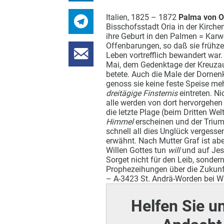
Italien, 1825 – 1872
Palma von O
Bisschofsstadt Oria in der Kirch
ihre Geburt in den Palmen = Karw
Offenbarungen, so daß sie frühzei
Leben vortrefflich bewandert war.
Mai, dem Gedenktage der Kreuzauff
betete.
Auch die Male der Dornenk
genoss sie keine feste Speise mehr
dreitägige Finsternis
eintreten. Ni
alle werden von dort hervorgehen 
die letzte Plage (beim Dritten We
Himmel
erscheinen und der Trium
schnell all dies Unglück vergesse
erwähnt. Nach Mutter Graf ist abe
Willen Gottes tun
will
und auf Jes
Sorget nicht für den Leib, sondern
Prophezeihungen über die Zukunft
– A-3423 St. Andrä-Worden bei W
Helfen Sie u