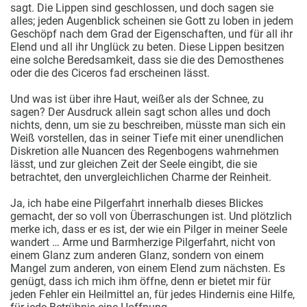
sagt. Die Lippen sind geschlossen, und doch sagen sie
alles; jeden Augenblick scheinen sie Gott zu loben in jedem
Geschöpf nach dem Grad der Eigenschaften, und für all ihr
Elend und all ihr Unglück zu beten. Diese Lippen besitzen
eine solche Beredsamkeit, dass sie die des Demosthenes
oder die des Ciceros fad erscheinen lässt.
Und was ist über ihre Haut, weißer als der Schnee, zu
sagen? Der Ausdruck allein sagt schon alles und doch
nichts, denn, um sie zu beschreiben, müsste man sich ein
Weiß vorstellen, das in seiner Tiefe mit einer unendlichen
Diskretion alle Nuancen des Regenbogens wahrnehmen
lässt, und zur gleichen Zeit der Seele eingibt, die sie
betrachtet, den unvergleichlichen Charme der Reinheit.
Ja, ich habe eine Pilgerfahrt innerhalb dieses Blickes
gemacht, der so voll von Überraschungen ist. Und plötzlich
merke ich, dass er es ist, der wie ein Pilger in meiner Seele
wandert … Arme und Barmherzige Pilgerfahrt, nicht von
einem Glanz zum anderen Glanz, sondern von einem
Mangel zum anderen, von einem Elend zum nächsten. Es
genügt, dass ich mich ihm öffne, denn er bietet mir für
jeden Fehler ein Heilmittel an, für jedes Hindernis eine Hilfe,