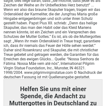
sagte, dies liege daran, dass „sie möchte, dass jeder es als
Zeichen der Weihe an ihr Unbeflecktes Herz benutzt“ ...
Wenn wir also das braune Skapulier tragen, tragen wir das
Ordenskleid der Karmeliter, die der Jungfrau Maria große
Hingabe entgegenbringen und sich unter ihren Schutz
gestellt haben. Papst Pius XII. schrieb: „Denn das heilige
Skapulier, das man den Habit oder das Kleid Mariens
nennen könnte, ist ein Zeichen und ein Versprechen des
Schutzes der Mutter Gottes.“ Es ist, als ob die Muttergottes
sagt: „Wenn ihr mein Ordenskleid in Treue tragt, garantiere
ich, dass ihr niemals das Feuer der Hölle sehen werdet.“
Daher sind Rosenkranz und Skapulier, die mit christlicher
Treue gebetet und getragen werden, die Garantien für das
Erreichen des ewigen Glücks... Quelle: “Nossa Senhora de
Fátima: Nossa Mãe vem até nós”, International Pilgrim
Virgin Statue Foundation, Inc., Munster, IN 46321.
1998/2004. www.pilgrimvirginstatue.com © Nachdruck der
deutschen Fassung ist mit Quellenangabe gestattet.
Helfen Sie uns mit einer
Spende, die Andacht zu
Muttergottes in Deutschland zu