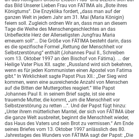
das Bild Unserer Lieben Frau von FATIMA als „Bote ihres
Königtums“. Die Enzyklika fordert, „dass man auf der
ganzen Welt in jedem Jahr am 31. Mai (Maria Königin)
feiern soll. Zugleich ordnen Wir an, dass man an diesem
Tage die Weihe des Menschengeschlechtes an das
Unbefleckte Herz der Allerseligsten Jungfrau Maria
erneuern soll“... Die Größe von FÁTIMA besteht darin, dass
es die spezifische Formel „Rettung der Menschheit vor
Selbstzerstörung“ enthält (Johannes Paul II., Schreiben
vom 13. Oktober 1997 an den Bischof von Fátima). ... der
Heilige Vater Pius XII. sagte: „Russland wird sich bekehren,
wenn es für jeden Kommunisten einen Apostel von Fatima
gibt.“ In Wirklichkeit sagte Papst Pius XII.: „Der Sieg wird
kommen, wenn eine ausreichende Anzahl von Menschen
auf die Bitten der Muttergottes reagiert.“ Wie Papst
Johannes Paul II. in seinem Brief sagte, ist sie eine
trauernde Mutter, die kommt, „um die Menschheit vor
Selbstzerstörung zu retten ...“. Und der Papst fügt hinzu:
„Unter ihrem mütterlichen Mantel, der sich von FÁTIMA über
die ganze Welt ausbreitet, beginnt die Menschheit wieder,
das Haus des Vaters und sein Brot zu vermissen.“ Am Ende
seines Briefes vom 13. Oktober 1997 anlässlich des 80.
Jahrestages des Wunders von FÁTIMA sagt der Papst: „Die