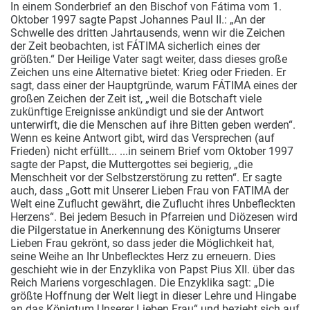
In einem Sonderbrief an den Bischof von Fátima vom 1.
Oktober 1997 sagte Papst Johannes Paul II.: „An der
Schwelle des dritten Jahrtausends, wenn wir die Zeichen
der Zeit beobachten, ist FÁTIMA sicherlich eines der
größten.“ Der Heilige Vater sagt weiter, dass dieses große
Zeichen uns eine Alternative bietet: Krieg oder Frieden. Er
sagt, dass einer der Hauptgründe, warum FÁTIMA eines der
großen Zeichen der Zeit ist, „weil die Botschaft viele
zukünftige Ereignisse ankündigt und sie der Antwort
unterwirft, die die Menschen auf ihre Bitten geben werden“.
Wenn es keine Antwort gibt, wird das Versprechen (auf
Frieden) nicht erfüllt...
...in seinem Brief vom Oktober 1997
sagte der Papst, die Muttergottes sei begierig, „die
Menschheit vor der Selbstzerstörung zu retten“. Er sagte
auch, dass „Gott mit Unserer Lieben Frau von FATIMA der
Welt eine Zuflucht gewährt, die Zuflucht ihres Unbefleckten
Herzens“. Bei jedem Besuch in Pfarreien und Diözesen wird
die Pilgerstatue in Anerkennung des Königtums Unserer
Lieben Frau gekrönt, so dass jeder die Möglichkeit hat,
seine Weihe an Ihr Unbeflecktes Herz zu erneuern. Dies
geschieht wie in der Enzyklika von Papst Pius XII. über das
Reich Mariens vorgeschlagen. Die Enzyklika sagt: „Die
größte Hoffnung der Welt liegt in dieser Lehre und Hingabe
an das Königtum Unserer Lieben Frau“ und bezieht sich auf