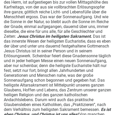
des Herrn, ist aufgestiegen bis zur vollen Mittagshöhe des
Karfreitags, von der aus sie vollbrachten Erlösungsopfer
ihre ganze, göttlich reiche Licht- und Lebensfülle über die
Menschheit ergoss. Das war der Sonnenaufgang. Und wie
die Sonne in der Natur, so bleibt auch die Sonne im Reiche
der Gnade, einmal aufgegangen, dauernd über uns, immer
dieselbe, die eine für uns alle, für alle Geschlechter und
Zeiten:
Jesus Christus im heiligsten Sakrament.
Das ist
das innerste Wesen der heiligsten Eucharistie, dass es eben
der über und unter uns dauernd festgehaltene Gottmensch
Jesus Christus ist in seiner Person und in seinem
Erlösungswerk. Scheinbar feiert diese Gnadensonne täglich
und in jeder heiligen Messe einen neuen Sonnenaufgang,
aber nur scheinbar, denn die heiligste Eucharistie hält nur
fest, setzt nur fort, bringt allen Jahrhunderten und
Generationen und Menschen nahe, was der große
Sonnenaufgang schon begonnen und gegeben hat. Das
heiligste Altarsakrament ist Mittelpunkt unseres ganzen
Glaubens, Hoffen und Lebens, das Zentrum unserer ganzen
heiligen Religion und des ganzen katholischen
Andachtslebens. Darum wird auch das praktische
Glaubensleben eines Katholiken, das „Praktizieren“, nach
dem Verhältnis zum heiligsten Sakrament bemessen.
Es ist
eben Christus, und Christus ist uns alles!
Von manchen