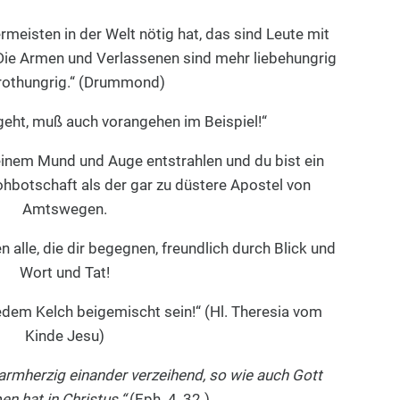
meisten in der Welt nötig hat, das sind Leute mit
Die Armen und Verlassenen sind mehr liebehungrig
brothungrig.“ (Drummond)
eht, muß auch vorangehen im Beispiel!“
nem Mund und Auge entstrahlen und du bist ein
hbotschaft als der gar zu düstere Apostel von
Amtswegen.
n alle, die dir begegnen, freundlich durch Blick und
Wort und Tat!
edem Kelch beigemischt sein!“ (Hl. Theresia vom
Kinde Jesu)
armherzig einander verzeihend, so wie auch Gott
en hat in Christus.“
(Eph. 4, 32.)