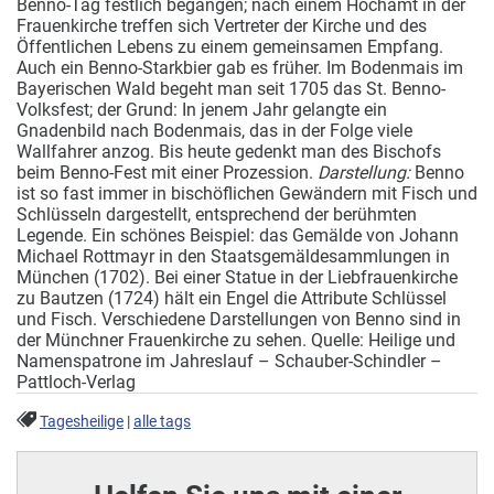
Benno-Tag festlich begangen; nach einem Hochamt in der
Frauenkirche treffen sich Vertreter der Kirche und des
Öffentlichen Lebens zu einem gemeinsamen Empfang.
Auch ein Benno-Starkbier gab es früher. Im Bodenmais im
Bayerischen Wald begeht man seit 1705 das St. Benno-
Volksfest; der Grund: In jenem Jahr gelangte ein
Gnadenbild nach Bodenmais, das in der Folge viele
Wallfahrer anzog. Bis heute gedenkt man des Bischofs
beim Benno-Fest mit einer Prozession.
Darstellung:
Benno
ist so fast immer in bischöflichen Gewändern mit Fisch und
Schlüsseln dargestellt, entsprechend der berühmten
Legende. Ein schönes Beispiel: das Gemälde von Johann
Michael Rottmayr in den Staatsgemäldesammlungen in
München (1702). Bei einer Statue in der Liebfrauenkirche
zu Bautzen (1724) hält ein Engel die Attribute Schlüssel
und Fisch. Verschiedene Darstellungen von Benno sind in
der Münchner Frauenkirche zu sehen.
Quelle: Heilige und
Namenspatrone im Jahreslauf – Schauber-Schindler –
Pattloch-Verlag
Tagesheilige
|
alle tags