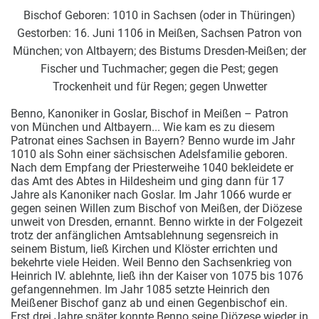
Bischof Geboren: 1010 in Sachsen (oder in Thüringen)
Gestorben: 16. Juni 1106 in Meißen, Sachsen Patron von
München; von Altbayern; des Bistums Dresden-Meißen; der
Fischer und Tuchmacher; gegen die Pest; gegen
Trockenheit und für Regen; gegen Unwetter
Benno, Kanoniker in Goslar, Bischof in Meißen – Patron
von München und Altbayern... Wie kam es zu diesem
Patronat eines Sachsen in Bayern? Benno wurde im Jahr
1010 als Sohn einer sächsischen Adelsfamilie geboren.
Nach dem Empfang der Priesterweihe 1040 bekleidete er
das Amt des Abtes in Hildesheim und ging dann für 17
Jahre als Kanoniker nach Goslar. Im Jahr 1066 wurde er
gegen seinen Willen zum Bischof von Meißen, der Diözese
unweit von Dresden, ernannt. Benno wirkte in der Folgezeit
trotz der anfänglichen Amtsablehnung segensreich in
seinem Bistum, ließ Kirchen und Klöster errichten und
bekehrte viele Heiden. Weil Benno den Sachsenkrieg von
Heinrich IV. ablehnte, ließ ihn der Kaiser von 1075 bis 1076
gefangennehmen. Im Jahr 1085 setzte Heinrich den
Meißener Bischof ganz ab und einen Gegenbischof ein.
Erst drei Jahre später konnte Benno seine Diözese wieder in