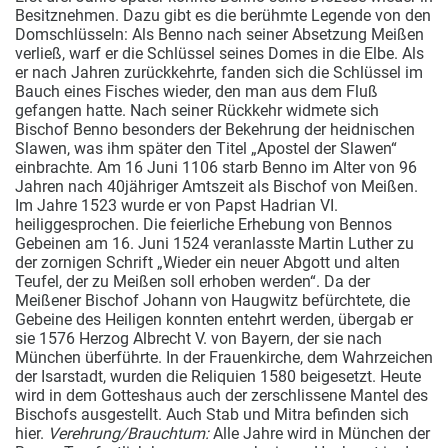
Besitznehmen. Dazu gibt es die berühmte Legende von den
Domschlüsseln: Als Benno nach seiner Absetzung Meißen
verließ, warf er die Schlüssel seines Domes in die Elbe. Als
er nach Jahren zurückkehrte, fanden sich die Schlüssel im
Bauch eines Fisches wieder, den man aus dem Fluß
gefangen hatte. Nach seiner Rückkehr widmete sich
Bischof Benno besonders der Bekehrung der heidnischen
Slawen, was ihm später den Titel „Apostel der Slawen“
einbrachte. Am 16 Juni 1106 starb Benno im Alter von 96
Jahren nach 40jähriger Amtszeit als Bischof von Meißen.
Im Jahre 1523 wurde er von Papst Hadrian VI.
heiliggesprochen. Die feierliche Erhebung von Bennos
Gebeinen am 16. Juni 1524 veranlasste Martin Luther zu
der zornigen Schrift „Wieder ein neuer Abgott und alten
Teufel, der zu Meißen soll erhoben werden“. Da der
Meißener Bischof Johann von Haugwitz befürchtete, die
Gebeine des Heiligen konnten entehrt werden, übergab er
sie 1576 Herzog Albrecht V. von Bayern, der sie nach
München überführte. In der Frauenkirche, dem Wahrzeichen
der Isarstadt, wurden die Reliquien 1580 beigesetzt. Heute
wird in dem Gotteshaus auch der zerschlissene Mantel des
Bischofs ausgestellt. Auch Stab und Mitra befinden sich
hier.
Verehrung/Brauchtum:
Alle Jahre wird in München der