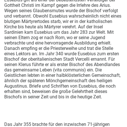
Gottheit Christi im Kampf gegen die Irrlehre des Arius.
Wegen seines Glaubensmutes wurde der Bischof verfolgt
und verbannt. Obwohl Eusebius wahrscheinlich nicht eines
blutigen Märtyrertodes
starb, wir er in der katholischen
Kirche bis heute als Märtyrer verehrt. Auf der Insel
Sardinien kam Eusebius um das Jahr 283 zur Welt. Mit
seinen Eltern zog er nach Rom, wo er seine Jugend
verbrachte und eine hervorragende Ausbildung erhielt.
Danach empfing er die Priesterweihe und trat die Stelle
eines Lektors an. Im Jahr 340 wurde Eusebius zum ersten
Bischof der oberitalienischen Stadt Vercelli ernannt. Für
seinen Klerus führte er als erster Bischof des Abendlandes
das gemeinsame Leben (vita communis) ein. Die
Geistlichen lebten in einer halbklösterlichen Gemeinschaft,
ähnlich der späteren Mönchgemeinschaft des heiligen
Augustinus. Briefe und Schriften von Eusebius, die noch
erhalten sind, beweisen die große Gelehrtheit dieses
Bischofs in seiner Zeit und bis in die heutige Zeit.
Das Jahr 355 brachte für den inzwischen 71-jährigen