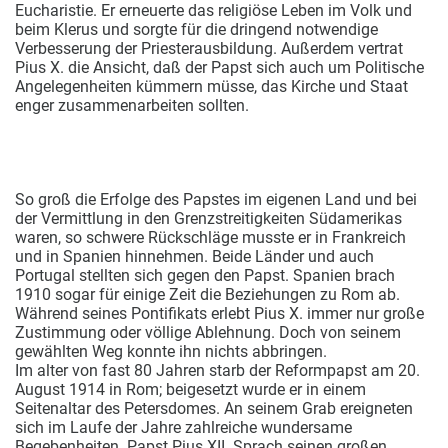
Eucharistie. Er erneuerte das religiöse Leben im Volk und
beim Klerus und sorgte für die dringend notwendige
Verbesserung der Priesterausbildung. Außerdem vertrat
Pius X. die Ansicht, daß der Papst sich auch um Politische
Angelegenheiten kümmern müsse, das Kirche und Staat
enger zusammenarbeiten sollten.
So groß die Erfolge des Papstes im eigenen Land und bei
der Vermittlung in den Grenzstreitigkeiten Südamerikas
waren, so schwere Rückschläge musste er in Frankreich
und in Spanien hinnehmen. Beide Länder und auch
Portugal stellten sich gegen den Papst. Spanien brach
1910 sogar für einige Zeit die Beziehungen zu Rom ab.
Während seines Pontifikats erlebt Pius X. immer nur große
Zustimmung oder völlige Ablehnung. Doch von seinem
gewählten Weg konnte ihn nichts abbringen.
Im alter von fast 80 Jahren starb der Reformpapst am 20.
August 1914 in Rom; beigesetzt wurde er in einem
Seitenaltar des Petersdomes. An seinem Grab ereigneten
sich im Laufe der Jahre zahlreiche wundersame
Begebenheiten. Papst Pius XII. Sprach seinen großen