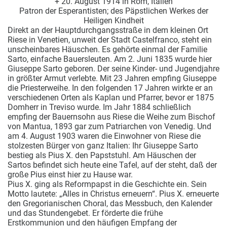
+ 20. August 1914 in Rom, Italien
Patron der Esperantisten; des Päpstlichen Werkes der
Heiligen Kindheit
Direkt an der Hauptdurchgangsstraße in dem kleinen Ort
Riese in Venetien, unweit der Stadt Castelfranco, steht ein
unscheinbares Häuschen. Es gehörte einmal der Familie
Sarto, einfache Bauersleuten. Am 2. Juni 1835 wurde hier
Giuseppe Sarto geboren. Der seine Kinder- und Jugendjahre
in größter Armut verlebte. Mit 23 Jahren empfing Giuseppe
die Priesterweihe. In den folgenden 17 Jahren wirkte er an
verschiedenen Orten als Kaplan und Pfarrer, bevor er 1875
Domherr in Treviso wurde. Im Jahr 1884 schließlich
empfing der Bauernsohn aus Riese die Weihe zum Bischof
von Mantua, 1893 gar zum Patriarchen von Venedig. Und
am 4. August 1903 waren die Einwohner von Riese die
stolzesten Bürger von ganz Italien: Ihr Giuseppe Sarto
bestieg als Pius X. den Papststuhl. Am Häuschen der
Sartos befindet sich heute eine Tafel, auf der steht, daß der
große Pius einst hier zu Hause war.
Pius X. ging als Reformpapst in die Geschichte ein. Sein
Motto lautete: „Alles in Christus erneuern“. Pius X. erneuerte
den Gregorianischen Choral, das Messbuch, den Kalender
und das Stundengebet. Er förderte die frühe
Erstkommunion und den häufigen Empfang der