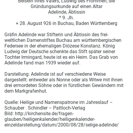
Beisein ihres Vaters, Ludwig des Frommen, die
Gründungsurkunde auf einen Altar
Adelinde, Äbtissin
* 9. Jh.
+ 28. August 926 in Buchau, Baden Württemberg
Gräfin Adelinde war Stifterin und Äbtissin des frei-
weltlichen Damenstiftes Buchau am württembergischen
Federsee in der ehemaligen Diözese Konstanz. König
Ludwig der Deutsche schenkte das Stift später seiner
Tochter Irmingard, heute ist es ein Heim. Das Grab von
Adelinde fand man 1939 wieder auf.
Darstellung: Adelinde ist auf verschiedene Weise
dargestellt: entweder als Nonne oder als Witwe mit ihnen
drei ermordeten Söhne oder in fürstlichen Gewändern mit
dem Markgrafenhut.
Quelle: Heilige und Namenspatrone im Jahreslauf –
Schauber . Schindler – Pattloch-Verlag
Bild: http://kirchensite.de/fragen-
glauben/heiligenkalender/heiligenkalender-
einzeldarstellung/datum/2000/08/28/selige-adelinde/