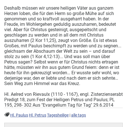
Deshalb müssen wir unsere heiligen Väter aus ganzem
Herzen loben, die für den Herrn so große Mühe auf sich
genommen und so kraftvoll ausgeharrt haben. In der
Freude, im Wohlergehen geduldig auszuharren, bedeutet
viel. Aber für Christus gesteinigt, ausgepeitscht und
geschlagen zu werden und in all dem mit Christus
auszuharren (2 Kor 11,25), zeugt von Größe. Es ist etwas
Großes, mit Paulus beschimpft zu werden und zu segnen...
gleichsam der Abschaum der Welt zu sein – und darauf
stolz zu sein (1 Kor 4,12-13)... Und was soll man über
Petrus sagen? Selbst wenn er für Christus nichts ertragen
hätte, müssten wir ihn aus gutem Grund feiern: denn er ist
heute für ihn gekreuzigt worden… Er wusste sehr wohl, wo
derjenige war, den er liebte und nach dem er sich sehnte…
Sein Weg zum Himmel war das Kreuz.
Hl. Aelred von Rievaulx (1110 - 1167), engl. Zisterzienserabt
Predigt 18, zum Fest der Heiligen Petrus und Paulus; PL
195, 298- 302 Aus "Evangelium Tag für Tag" 29.6.2014
Hl. Paulus
Hl. Petrus
Tagesheilige
|
alle tags