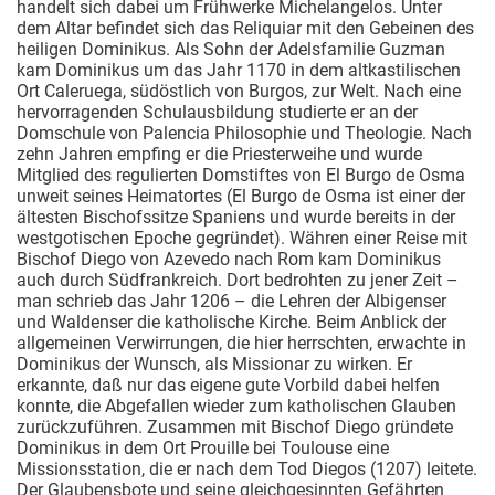
handelt sich dabei um Frühwerke Michelangelos. Unter
dem Altar befindet sich das Reliquiar mit den Gebeinen des
heiligen Dominikus. Als Sohn der Adelsfamilie Guzman
kam Dominikus um das Jahr 1170 in dem altkastilischen
Ort Caleruega, südöstlich von Burgos, zur Welt. Nach eine
hervorragenden Schulausbildung studierte er an der
Domschule von Palencia Philosophie und Theologie. Nach
zehn Jahren empfing er die Priesterweihe und wurde
Mitglied des regulierten Domstiftes von El Burgo de Osma
unweit seines Heimatortes (El Burgo de Osma ist einer der
ältesten Bischofssitze Spaniens und wurde bereits in der
westgotischen Epoche gegründet). Währen einer Reise mit
Bischof Diego von Azevedo nach Rom kam Dominikus
auch durch Südfrankreich. Dort bedrohten zu jener Zeit –
man schrieb das Jahr 1206 – die Lehren der Albigenser
und Waldenser die katholische Kirche. Beim Anblick der
allgemeinen Verwirrungen, die hier herrschten, erwachte in
Dominikus der Wunsch, als Missionar zu wirken. Er
erkannte, daß nur das eigene gute Vorbild dabei helfen
konnte, die Abgefallen wieder zum katholischen Glauben
zurückzuführen. Zusammen mit Bischof Diego gründete
Dominikus in dem Ort Prouille bei Toulouse eine
Missionsstation, die er nach dem Tod Diegos (1207) leitete.
Der Glaubensbote und seine gleichgesinnten Gefährten