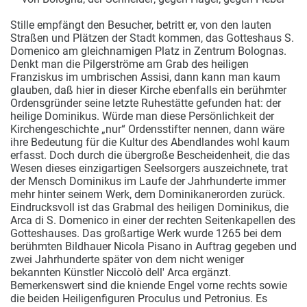
Stille empfängt den Besucher, betritt er, von den lauten
Straßen und Plätzen der Stadt kommen, das Gotteshaus S.
Domenico am gleichnamigen Platz in Zentrum Bolognas.
Denkt man die Pilgerströme am Grab des heiligen
Franziskus im umbrischen Assisi, dann kann man kaum
glauben, daß hier in dieser Kirche ebenfalls ein berühmter
Ordensgründer seine letzte Ruhestätte gefunden hat: der
heilige Dominikus. Würde man diese Persönlichkeit der
Kirchengeschichte „nur“ Ordensstifter nennen, dann wäre
ihre Bedeutung für die Kultur des Abendlandes wohl kaum
erfasst. Doch durch die übergroße Bescheidenheit, die das
Wesen dieses einzigartigen Seelsorgers auszeichnete, trat
der Mensch Dominikus im Laufe der Jahrhunderte immer
mehr hinter seinem Werk, dem Dominikanerorden zurück.
Eindrucksvoll ist das Grabmal des heiligen Dominikus, die
Arca di S. Domenico in einer der rechten Seitenkapellen des
Gotteshauses. Das großartige Werk wurde 1265 bei dem
berühmten Bildhauer Nicola Pisano in Auftrag gegeben und
zwei Jahrhunderte später von dem nicht weniger
bekannten Künstler Niccolò dell' Arca ergänzt.
Bemerkenswert sind die kniende Engel vorne rechts sowie
die beiden Heiligenfiguren Proculus und Petronius. Es