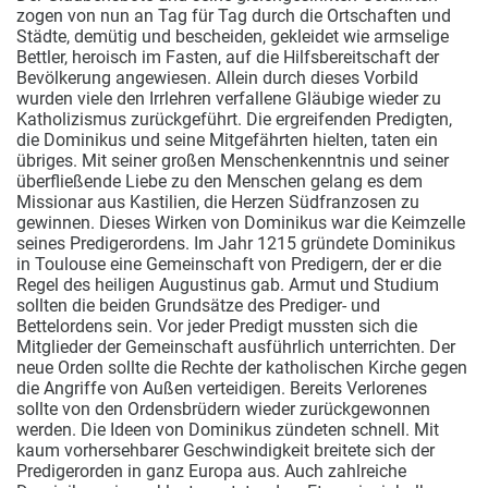
zogen von nun an Tag für Tag durch die Ortschaften und
Städte, demütig und bescheiden, gekleidet wie armselige
Bettler, heroisch im Fasten, auf die Hilfsbereitschaft der
Bevölkerung angewiesen. Allein durch dieses Vorbild
wurden viele den Irrlehren verfallene Gläubige wieder zu
Katholizismus zurückgeführt. Die ergreifenden Predigten,
die Dominikus und seine Mitgefährten hielten, taten ein
übriges. Mit seiner großen Menschenkenntnis und seiner
überfließende Liebe zu den Menschen gelang es dem
Missionar aus Kastilien, die Herzen Südfranzosen zu
gewinnen. Dieses Wirken von Dominikus war die Keimzelle
seines Predigerordens. Im Jahr 1215 gründete Dominikus
in Toulouse eine Gemeinschaft von Predigern, der er die
Regel des heiligen Augustinus gab. Armut und Studium
sollten die beiden Grundsätze des Prediger- und
Bettelordens sein. Vor jeder Predigt mussten sich die
Mitglieder der Gemeinschaft ausführlich unterrichten. Der
neue Orden sollte die Rechte der katholischen Kirche gegen
die Angriffe von Außen verteidigen. Bereits Verlorenes
sollte von den Ordensbrüdern wieder zurückgewonnen
werden. Die Ideen von Dominikus zündeten schnell. Mit
kaum vorhersehbarer Geschwindigkeit breitete sich der
Predigerorden in ganz Europa aus. Auch zahlreiche