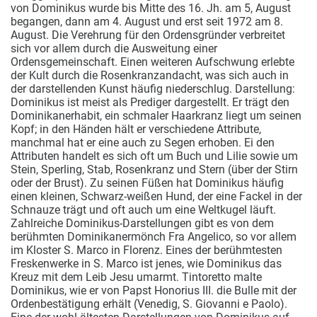
von Dominikus wurde bis Mitte des 16. Jh. am 5, August
begangen, dann am 4. August und erst seit 1972 am 8.
August. Die Verehrung für den Ordensgründer verbreitet
sich vor allem durch die Ausweitung einer
Ordensgemeinschaft. Einen weiteren Aufschwung erlebte
der Kult durch die Rosenkranzandacht, was sich auch in
der darstellenden Kunst häufig niederschlug. Darstellung:
Dominikus ist meist als Prediger dargestellt. Er trägt den
Dominikanerhabit, ein schmaler Haarkranz liegt um seinen
Kopf; in den Händen hält er verschiedene Attribute,
manchmal hat er eine auch zu Segen erhoben. Ei den
Attributen handelt es sich oft um Buch und Lilie sowie um
Stein, Sperling, Stab, Rosenkranz und Stern (über der Stirn
oder der Brust). Zu seinen Füßen hat Dominikus häufig
einen kleinen, Schwarz-weißen Hund, der eine Fackel in der
Schnauze trägt und oft auch um eine Weltkugel läuft.
Zahlreiche Dominikus-Darstellungen gibt es von dem
berühmten Dominikanermönch Fra Angelico, so vor allem
im Kloster S. Marco in Florenz. Eines der berühmtesten
Freskenwerke in S. Marco ist jenes, wie Dominikus das
Kreuz mit dem Leib Jesu umarmt. Tintoretto malte
Dominikus, wie er von Papst Honorius III. die Bulle mit der
Ordenbestätigung erhält (Venedig, S. Giovanni e Paolo).