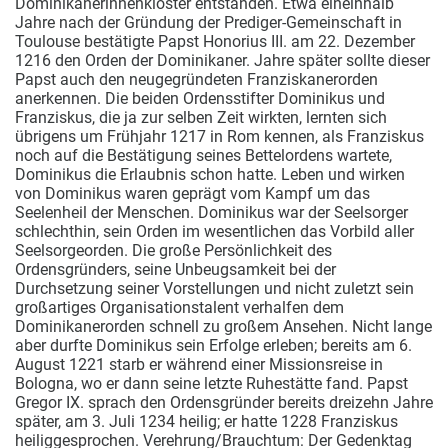
Dominikanerinnenkloster entstanden. Etwa eineinhalb
Jahre nach der Gründung der Prediger-Gemeinschaft in
Toulouse bestätigte Papst Honorius III. am 22. Dezember
1216 den Orden der Dominikaner. Jahre später sollte dieser
Papst auch den neugegründeten Franziskanerorden
anerkennen. Die beiden Ordensstifter Dominikus und
Franziskus, die ja zur selben Zeit wirkten, lernten sich
übrigens um Frühjahr 1217 in Rom kennen, als Franziskus
noch auf die Bestätigung seines Bettelordens wartete,
Dominikus die Erlaubnis schon hatte. Leben und wirken
von Dominikus waren geprägt vom Kampf um das
Seelenheil der Menschen. Dominikus war der Seelsorger
schlechthin, sein Orden im wesentlichen das Vorbild aller
Seelsorgeorden. Die große Persönlichkeit des
Ordensgründers, seine Unbeugsamkeit bei der
Durchsetzung seiner Vorstellungen und nicht zuletzt sein
großartiges Organisationstalent verhalfen dem
Dominikanerorden schnell zu großem Ansehen. Nicht lange
aber durfte Dominikus sein Erfolge erleben; bereits am 6.
August 1221 starb er während einer Missionsreise in
Bologna, wo er dann seine letzte Ruhestätte fand. Papst
Gregor IX. sprach den Ordensgründer bereits dreizehn Jahre
später, am 3. Juli 1234 heilig; er hatte 1228 Franziskus
heiliggesprochen. Verehrung/Brauchtum: Der Gedenktag