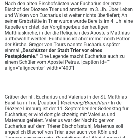
Nach den alten Bischofslisten war Eucharius der erste
Bischof der Diözese Trier und amtierte im 3. Jh. Über Leben
und Wirken von Eucharius ist weiter nichts überliefert; An
seiner Grabstätte in Trier wurde wurde Bereits im 4. Jh. eine
Kapelle errichtet, der Vorgängerbau der heutigen
Matthiaskirche, in der die Reliquien des Apostels Matthias
aufbewahrt werden. Eucharius ist aber immer noch Patron
der Kirche. Gregor von Tours
nannte Eucharius später
einmal
„Beschützer der Stadt Trier vor eines
Pestepidemie.“
Eine Legende macht Eucharius auch zu
einem Schüler vom Apostel Petrus. [caption id=""
align="aligncenter" width="400"]
Gräber der hll. Eucharius und Valerius in der St. Matthias
Basilika in Trier[/caption]
Verehrung/Brauchtum:
In der
Diözese Limburg ist der 11. September der Gedenktag für
Eucharius; er wird dort gleichzeitig mit Valerius und
Maternus gefeiert. Valerius war der Nachfolger von
Eucharius auf dem Trierer Bischofsstuhl, Maternus soll
angeblich Bischof von Trier, aber auch von Köln und
Tongern gewesen sein.
Darstellung:
Auf Abbildungen ist