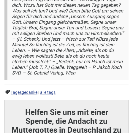
dich:
Wozu hat Gott mir diesen neuen Tag gegeben?
Was soll ich tun? Und wie?
Dann bitte Gott um seinen
Segen für dich und andere!
„Unsern Ausgang segne
Gott,
Unsern Eingang gleichermaßen,
Segne unser
Täglich Brot,
Segne unser Tun und Lassen,
Segne uns
mit seligen Sterben
Und mach uns zu Himmelserben!“
– (H. Schenk)
Und jetzt – frisch zur Tat! Nütze jede
Minute!
So flüchtig ist die Zeit, so flüchtig ist dein
Leben. –
Wie sagten die Alten;
„Arbeite, als ob du
ewig leben wolltest! Bete, als ob du noch heute
sterben müsstest!
“ –
„Bedenk, nur ein Hauch ist mein
Leben.“ (Job 7, 7.) Quelle: Weggeleit – P. Jakob Koch
SVD. – St. Gabriel-Verlag, Wien
Tagesgedanke
|
alle tags
Helfen Sie uns mit einer
Spende, die Andacht zu
Muttergottes in Deutschland zu